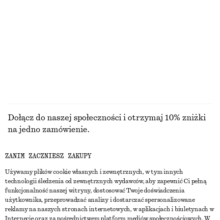
NAJNIŻSZA CENA W CIĄGU OSTATNICH 30
NAJNIŻSZA CENA W CIĄGU OSTATNICH 30
DNI PRZED OBNIŻKĄ:
DNI PRZED OBNIŻKĄ:
50 ZŁ
60 ZŁ
CENA REGULARNA:
90 ZŁ
CENA REGULARNA:
90 ZŁ
Ostatnia szansa
Ostatnia szansa
100% bawełna
+
1
PRZEGLĄDAJ WSZYSTKIE PRODUKTY Z KATEGORII
SNEAKERSY
Dołącz do naszej społeczności i otrzymaj 10% zniżki
na jedno zamówienie.
ZANIM ZACZNIESZ ZAKUPY
CREATE ACCOUNT
Używamy plików cookie własnych i zewnętrznych, w tym innych
technologii śledzenia od zewnętrznych wydawców, aby zapewnić Ci pełną
funkcjonalność naszej witryny, dostosować Twoje doświadczenia
SKONTAKTUJ SIĘ Z NAMI
użytkownika, przeprowadzać analizy i dostarczać spersonalizowane
reklamy na naszych stronach internetowych, w aplikacjach i biuletynach w
Skontaktuj się z nami
Instagram
Internecie oraz za pośrednictwem platform mediów społecznościowych. W