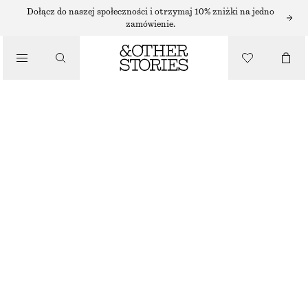
SNEAKERSY ADIDAS
Dołącz do naszej społeczności i otrzymaj 10% zniżki na jedno
zamówienie.
/
SNEAKERSY
ADIDAS HANDBALL SPEZIAL SNEAKERS
280 ZŁ
NAJNIŻSZA CENA W CIĄGU OSTATNICH 30 DNI PRZED OBNIŻKĄ:
280 ZŁ
CENA REGULARNA:
479 ZŁ
/
BUTY
BRAK W MAGAZYNIE
BEŻOWY/JASNONIEBIESKI
+
13
37
38
39
40
41
38
40
42
1/3
2/3
1/3
2/3
1/3