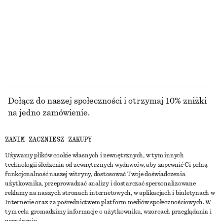
DNI PRZED OBNIŻKĄ:
DNI PRZED OBNIŻKĄ:
170 ZŁ
170 ZŁ
CENA REGULARNA:
350 ZŁ
CENA REGULARNA:
320 ZŁ
Ostatnia szansa
Ostatnia szansa
PRZEGLĄDAJ WSZYSTKIE PRODUKTY Z KATEGORII
KURTKI I PŁASZCZE
Dołącz do naszej społeczności i otrzymaj 10% zniżki
na jedno zamówienie.
ZANIM ZACZNIESZ ZAKUPY
CREATE ACCOUNT
Używamy plików cookie własnych i zewnętrznych, w tym innych
technologii śledzenia od zewnętrznych wydawców, aby zapewnić Ci pełną
funkcjonalność naszej witryny, dostosować Twoje doświadczenia
SKONTAKTUJ SIĘ Z NAMI
użytkownika, przeprowadzać analizy i dostarczać spersonalizowane
reklamy na naszych stronach internetowych, w aplikacjach i biuletynach w
Skontaktuj się z nami
Instagram
Internecie oraz za pośrednictwem platform mediów społecznościowych. W
OBSŁUGA KLIENTA
tym celu gromadzimy informacje o użytkowniku, wzorcach przeglądania i
Wyszukiwarka sklepów
Pinterest