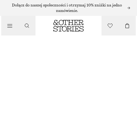
Dołącz do naszej społeczności i otrzymaj 10% zniżki na jedno
/
zamówienie.
KURTKI I PŁASZCZE
KURTKA Z DENIMU Z PASKIEM
350 ZŁ
/
NAJNIŻSZA CENA W CIĄGU OSTATNICH 30 DNI PRZED OBNIŻKĄ:
350 ZŁ
UBRANIA
CENA REGULARNA:
530 ZŁ
OSTATNIA SZANSA
BEŻOWY
XS
S
M
L