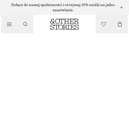
NASZYJNIKI
Dołącz do naszej społeczności i otrzymaj 10% zniżki na jedno
zamówienie.
/
BIŻUTERIA
NASZYJNIK ŁAŃCUSZKOWY
/
125 ZŁ
AKCESORIA
BRAK W MAGAZYNIE
SREBRNY
ONESIZE
ROZMIAR