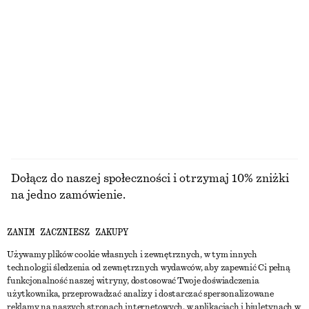
+
2
Naszyjnik łańcuszkowy z polerowanego mosiądzu
Torba na zakupy z plecionej skóry
130 zł
990 zł
Nowość
PRZEGLĄDAJ WSZYSTKIE PRODUKTY Z KATEGORII
BIŻUTERIA
Dołącz do naszej społeczności i otrzymaj 10% zniżki
na jedno zamówienie.
ZANIM ZACZNIESZ ZAKUPY
CREATE ACCOUNT
Używamy plików cookie własnych i zewnętrznych, w tym innych
technologii śledzenia od zewnętrznych wydawców, aby zapewnić Ci pełną
funkcjonalność naszej witryny, dostosować Twoje doświadczenia
SKONTAKTUJ SIĘ Z NAMI
użytkownika, przeprowadzać analizy i dostarczać spersonalizowane
reklamy na naszych stronach internetowych, w aplikacjach i biuletynach w