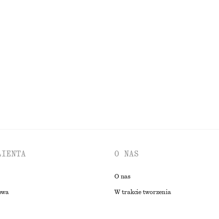
100% bawełna organiczna
ula z wiązaniem w talii
Kapelusz bucket hat z rafii
170 zł
wełna
PRZEGLĄDAJ WSZYSTKIE PRODUKTY Z KATEGORII TORBY SHOPPER
LIENTA
O NAS
O nas
owa
W trakcie tworzenia