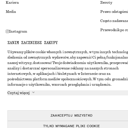
Kariera
Zwroty
Media
Prawo odstąpien
Często zadawane
Przewodnik po r
Instagram
Zniżka studenck
Pinterest
ZANIM ZACZNIESZ ZAKUPY
Alternatywne ro
Facebook
Używamy plików cookie własnych i zewnętrznych, w tym innych technolog
śledzenia od zewnętrznych wydawców, aby zapewnić Ci pełną funkcjonalno
Regulamin
Youtube
naszej witryny, dostosować Twoje doświadczenia użytkownika, przeprowa
Warunki i posta
analizy i dostarczać spersonalizowane reklamy na naszych stronach
TikTok
internetowych, w aplikacjach i biuletynach w Internecie oraz za
Pliki cookie i ud
pośrednictwem platform mediów społecznościowych. W tym celu gromadz
informacje o użytkowniku, wzorcach przeglądania i urządzeniu.
Ustawienia dotyc
Czytaj więcej
Polityka prywat
Warunki korzyst
Oświadczenie o d
ZAAKCEPTUJ WSZYSTKO
TYLKO WYMAGANE PLIKI COOKIE