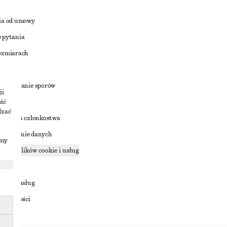
ia od umowy
 pytania
ozmiarach
a
zstrzyganie sporów
ii
ść
dzać
nowienia członkostwa
ostępnianie danych
imy
zące plików cookie i usług
ności
ania z usług
ostępności