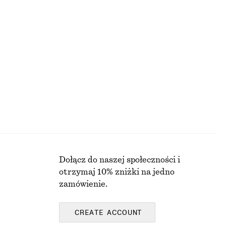
Dostępne wyłącznie online
+
8
Satynowa sukienka midi bez rękawów
450 zł
Nowość
Dołącz do naszej społeczności i
otrzymaj 10% zniżki na jedno
zamówienie.
CREATE ACCOUNT