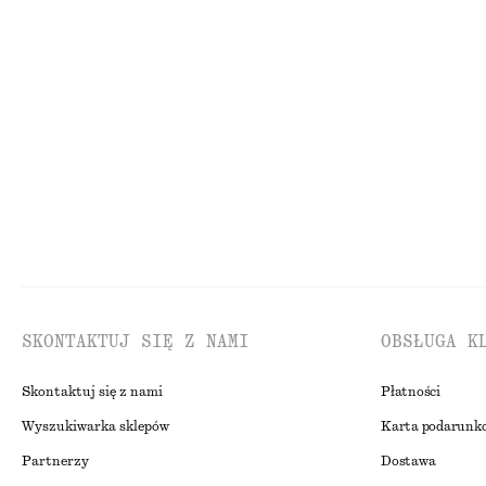
100% bawełna
100% bawełna
Lniana sukienka mini
Bawełniana kosz
350 zł
350 zł
Nowość
100% len
Nowość
100% ba
SKONTAKTUJ SIĘ Z NAMI
OBSŁUGA K
Skontaktuj się z nami
Płatności
Wyszukiwarka sklepów
Karta podarunk
Partnerzy
Dostawa