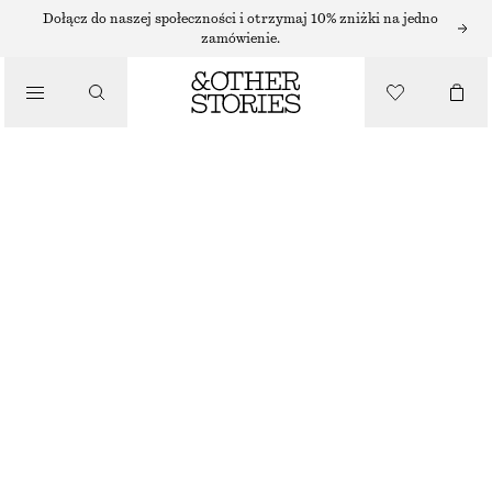
AKCESORIA DO MAKIJAŻU
Dołącz do naszej społeczności i otrzymaj 10% zniżki na jedno
zamówienie.
/
MAKIJAŻ
MIAMI MUSE PŁÓCIENNA KOSMETYCZKA
125 ZŁ
162 G | 771.60 ZŁ / 1 KG
/
KOSMETYKI
MIAMI MUSE
WYBIERZ ROZMIAR
Znajdź w sklepie