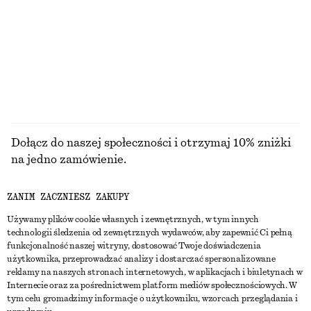
MAKIJAŻU
Dołącz do naszej społeczności i otrzymaj 10% zniżki
na jedno zamówienie.
ZANIM ZACZNIESZ ZAKUPY
CREATE ACCOUNT
Używamy plików cookie własnych i zewnętrznych, w tym innych
technologii śledzenia od zewnętrznych wydawców, aby zapewnić Ci pełną
funkcjonalność naszej witryny, dostosować Twoje doświadczenia
SKONTAKTUJ SIĘ Z NAMI
użytkownika, przeprowadzać analizy i dostarczać spersonalizowane
reklamy na naszych stronach internetowych, w aplikacjach i biuletynach w
Skontaktuj się z nami
Instagram
Internecie oraz za pośrednictwem platform mediów społecznościowych. W
OBSŁUGA KLIENTA
tym celu gromadzimy informacje o użytkowniku, wzorcach przeglądania i
Wyszukiwarka sklepów
Pinterest