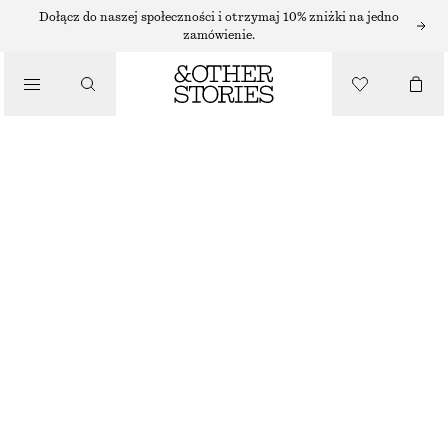
Dołącz do naszej społeczności i otrzymaj 10% zniżki na jedno
zamówienie.
SANDAŁY
/
SANDAŁY NA SŁUPKU
BUTY
450 ZŁ
BEŻOWY
+
10
35
36
37
38
39
40
41
42
Przewodnik po rozmiarach
ROZMIAR
WYBIERZ ROZMIAR