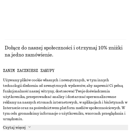
Dołącz do naszej społeczności i otrzymaj 10% zniżki
na jedno zamówienie.
ZANIM ZACZNIESZ ZAKUPY
CREATE ACCOUNT
Używamy plików cookie własnych i zewnętrznych, w tym innych
technologii śledzenia od zewnętrznych wydawców, aby zapewnić Ci pełną
funkcjonalność naszej witryny, dostosować Twoje doświadczenia
SKONTAKTUJ SIĘ Z NAMI
użytkownika, przeprowadzać analizy i dostarczać spersonalizowane
reklamy na naszych stronach internetowych, w aplikacjach i biuletynach w
Skontaktuj się z nami
Instagram
Internecie oraz za pośrednictwem platform mediów społecznościowych. W
OBSŁUGA KLIENTA
tym celu gromadzimy informacje o użytkowniku, wzorcach przeglądania i
Wyszukiwarka sklepów
Pinterest
urządzeniu.
Płatności
O NAS
Partnerzy
Facebook
Czytaj więcej
Karta podarunkowa