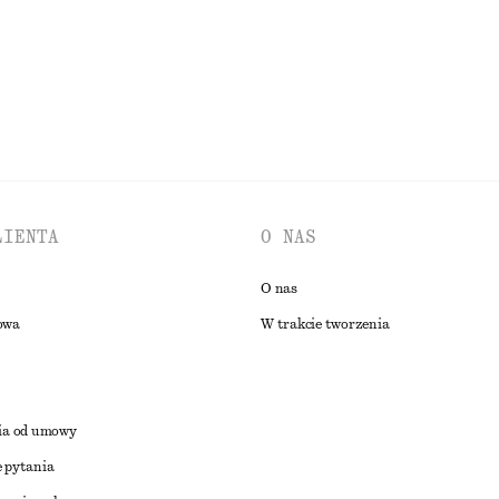
RZEGLĄDAJ WSZYSTKIE PRODUKTY Z KATEGORII KAPELUSZE I CZAP
LIENTA
O NAS
O nas
owa
W trakcie tworzenia
ia od umowy
 pytania