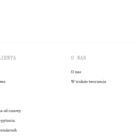
RZEGLĄDAJ WSZYSTKIE PRODUKTY Z KATEGORII KAPELUSZE I CZAP
LIENTA
O NAS
O nas
owa
W trakcie tworzenia
ia od umowy
 pytania
ozmiarach