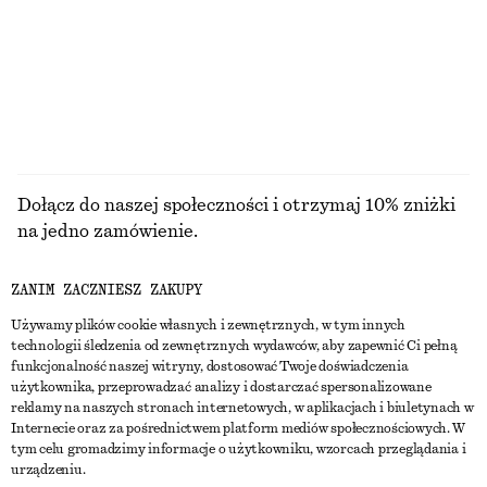
Dołącz do naszej społeczności i otrzymaj 10% zniżki
na jedno zamówienie.
ZANIM ZACZNIESZ ZAKUPY
CREATE ACCOUNT
Używamy plików cookie własnych i zewnętrznych, w tym innych
technologii śledzenia od zewnętrznych wydawców, aby zapewnić Ci pełną
funkcjonalność naszej witryny, dostosować Twoje doświadczenia
SKONTAKTUJ SIĘ Z NAMI
użytkownika, przeprowadzać analizy i dostarczać spersonalizowane
reklamy na naszych stronach internetowych, w aplikacjach i biuletynach w
Skontaktuj się z nami
Instagram
Internecie oraz za pośrednictwem platform mediów społecznościowych. W
OBSŁUGA KLIENTA
tym celu gromadzimy informacje o użytkowniku, wzorcach przeglądania i
Wyszukiwarka sklepów
Pinterest
urządzeniu.
Płatności