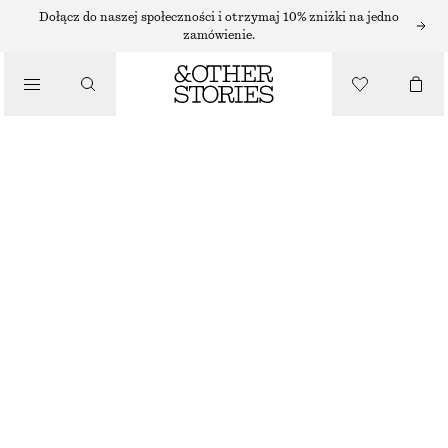
Dołącz do naszej społeczności i otrzymaj 10% zniżki na jedno
zamówienie.
MAKIJAŻ
/
KOSMETYKI
RIPE PEACH CHEEK & LIP
85 ZŁ
5 G | 17 000 ZŁ / 1 KG
RIPE PEACH
WYBIERZ ROZMIAR
Znajdź w sklepie