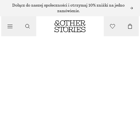
Dołącz do naszej społeczności i otrzymaj 10% zniżki na jedno
zamówienie.
MAKIJAŻ
/
KOSMETYKI
RUBY READY CHEEK & LIP
85 ZŁ
5 G | 17 000 ZŁ / 1 KG
BRAK W MAGAZYNIE
RUBY READY
WYBIERZ ROZMIAR