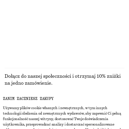
PRZYBORY
USTA
OCZY I BRWI
PAZNOKCIE
Dołącz do naszej społeczności i otrzymaj 10% zniżki
na jedno zamówienie.
ZANIM ZACZNIESZ ZAKUPY
CREATE ACCOUNT
Używamy plików cookie własnych i zewnętrznych, w tym innych
technologii śledzenia od zewnętrznych wydawców, aby zapewnić Ci pełną
funkcjonalność naszej witryny, dostosować Twoje doświadczenia
SKONTAKTUJ SIĘ Z NAMI
użytkownika, przeprowadzać analizy i dostarczać spersonalizowane