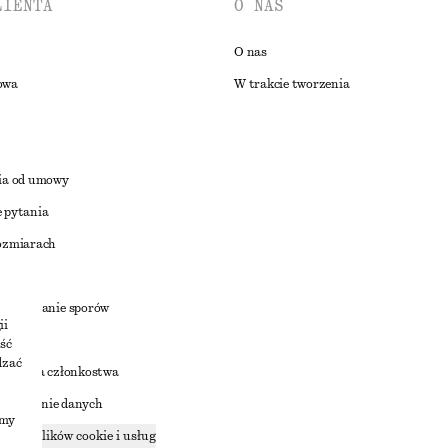
LIENTA
O NAS
O nas
owa
W trakcie tworzenia
ia od umowy
 pytania
ozmiarach
a
zstrzyganie sporów
ii
ść
dzać
nowienia członkostwa
ostępnianie danych
imy
zące plików cookie i usług