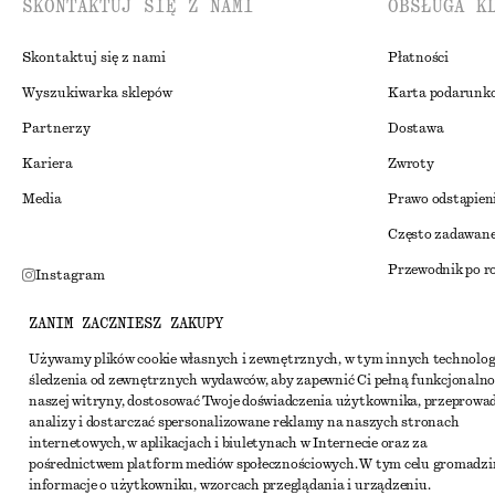
SKONTAKTUJ SIĘ Z NAMI
OBSŁUGA K
Skontaktuj się z nami
Płatności
Wyszukiwarka sklepów
Karta podarunk
Partnerzy
Dostawa
Kariera
Zwroty
Media
Prawo odstąpien
Często zadawane
Przewodnik po r
Instagram
Zniżka studenck
Pinterest
ZANIM ZACZNIESZ ZAKUPY
Alternatywne ro
Facebook
Używamy plików cookie własnych i zewnętrznych, w tym innych technolog
Regulamin
śledzenia od zewnętrznych wydawców, aby zapewnić Ci pełną funkcjonalno
Youtube
naszej witryny, dostosować Twoje doświadczenia użytkownika, przeprowa
Warunki i posta
TikTok
analizy i dostarczać spersonalizowane reklamy na naszych stronach
internetowych, w aplikacjach i biuletynach w Internecie oraz za
Pliki cookie i ud
pośrednictwem platform mediów społecznościowych. W tym celu gromadz
Ustawienia dotyc
informacje o użytkowniku, wzorcach przeglądania i urządzeniu.