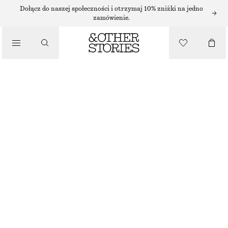
USTA
Dołącz do naszej społeczności i otrzymaj 10% zniżki na jedno
zamówienie.
/
MAKIJAŻ
/
NOVEL RED CIEŃ DO POLICZKÓW I UST
KOSMETYKI
85 ZŁ
5.5 ML | 15 454.55 ZŁ / 1 L
BRAK W MAGAZYNIE
NOVEL RED
WYBIERZ ROZMIAR