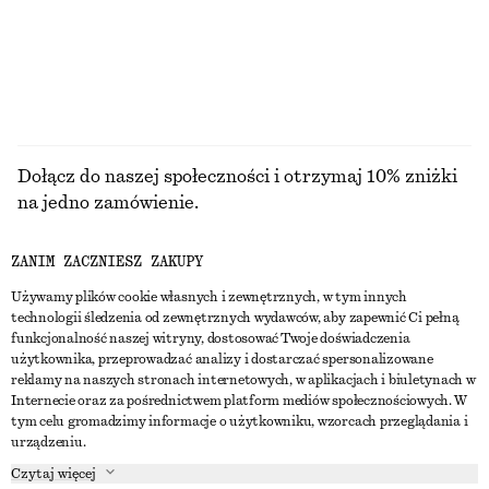
Dołącz do naszej społeczności i otrzymaj 10% zniżki
na jedno zamówienie.
ZANIM ZACZNIESZ ZAKUPY
CREATE ACCOUNT
Używamy plików cookie własnych i zewnętrznych, w tym innych
technologii śledzenia od zewnętrznych wydawców, aby zapewnić Ci pełną
funkcjonalność naszej witryny, dostosować Twoje doświadczenia
SKONTAKTUJ SIĘ Z NAMI
użytkownika, przeprowadzać analizy i dostarczać spersonalizowane
reklamy na naszych stronach internetowych, w aplikacjach i biuletynach w
Skontaktuj się z nami
Instagram
Internecie oraz za pośrednictwem platform mediów społecznościowych. W
OBSŁUGA KLIENTA
tym celu gromadzimy informacje o użytkowniku, wzorcach przeglądania i
Wyszukiwarka sklepów
Pinterest
urządzeniu.
Płatności
O NAS
Partnerzy
Facebook
Czytaj więcej
Karta podarunkowa