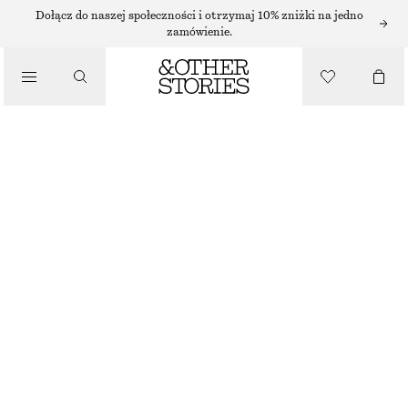
SPÓDNICE MINI
Dołącz do naszej społeczności i otrzymaj 10% zniżki na jedno
zamówienie.
/
SPÓDNICE
BAWEŁNIANA SPÓDNICA MINI
290 ZŁ
/
UBRANIA
CZARNY
32
34
36
38
40
42
44
Przewodnik po rozmiarach
ROZMIAR