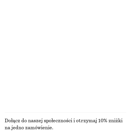
Bawełniana sukienka midi
Pudełkowa koszulka bez rękawów z zakładkami
350 zł
220 zł
100% bawełna
100% bawełna organiczna
Koszula z bawełnianej popeliny z wiązaniem
Top bez rękawów z jedwabiu i bawełny
350 zł
290 zł
100% bawełna
Jedwab-bawełna
Koronkowa bluzka
Luźna jedwabna koszula
390 zł
550 zł
Nowość
100% jedwab
PRZEGLĄDAJ WSZYSTKIE PRODUKTY Z KATEGORII
SPÓDNICE
Dołącz do naszej społeczności i otrzymaj 10% zniżki
na jedno zamówienie.