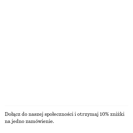
100% bawełna organiczna
+
1
+
6
Krótka koszula z bawełnianego diagonalu
Marszczona sukienka mini z bawełnianej popeliny
290 zł
350 zł
Nowość
100% bawełna
100% bawełna
Bawełniany T-shirt z okrągłym dekoltem
Bawełniany top z baskinką
110 zł
390 zł
100% bawełna organiczna
+
10
PRZEGLĄDAJ WSZYSTKIE PRODUKTY Z KATEGORII
TOPY I T-SHIRTY
Dołącz do naszej społeczności i otrzymaj 10% zniżki
na jedno zamówienie.