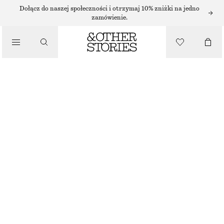
Dołącz do naszej społeczności i otrzymaj 10% zniżki na jedno
zamówienie.
/
TOPY I T-SHIRTY
KRÓTKI MARSZCZONY TOP
250 ZŁ
/
UBRANIA
CZARNY
XS
S
M
L
Przewodnik po rozmiarach
ROZMIAR