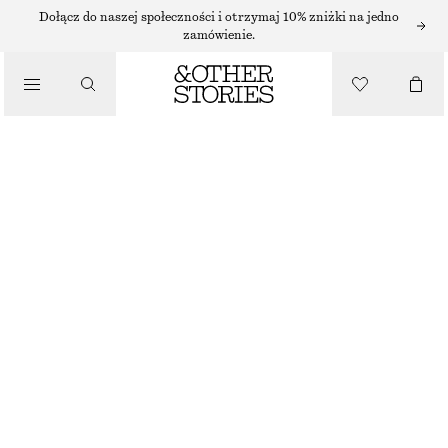
SUKIENKI MAXI
Dołącz do naszej społeczności i otrzymaj 10% zniżki na jedno
zamówienie.
/
SUKIENKI
BAWEŁNIANA SUKIENKA Z PASKIEM
550 ZŁ
/
UBRANIA
CZARNY
32
34
36
38
40
42
44
Przewodnik po rozmiarach
ROZMIAR