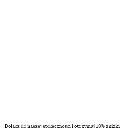
+
1
100% len
Bawełniana spódnica midi
Bransoletka mankietowa o falistym kształcie
390 zł
150 zł
100% bawełna
Top bez rękawów
Taliowana koszula z zakładkami
150 zł
290 zł
Kapelusz bucket hat z rafii
Marszczona sukienka mini z bawełnianej popeliny
170 zł
350 zł
100% bawełna
PRZEGLĄDAJ WSZYSTKIE PRODUKTY Z KATEGORII
SUKIENKI
Dołącz do naszej społeczności i otrzymaj 10% zniżki