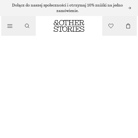
Dołącz do naszej społeczności i otrzymaj 10% zniżki na jedno
zamówienie.
/
TOPY I T-SHIRTY
BAWEŁNIANY TOP Z WYCIĘCIEM NA PLECACH
80 ZŁ
NAJNIŻSZA CENA W CIĄGU OSTATNICH 30 DNI PRZED OBNIŻKĄ:
80 ZŁ
CENA REGULARNA:
170 ZŁ
/
UBRANIA
OSTATNIA SZANSA
JASKRAWOCZERWONY
XS
S
M
L