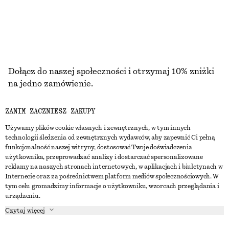
PRZEGLĄDAJ WSZYSTKIE PRODUKTY Z KATEGORII
TOPY I T-SHIRTY
Dołącz do naszej społeczności i otrzymaj 10% zniżki
na jedno zamówienie.
ZANIM ZACZNIESZ ZAKUPY
CREATE ACCOUNT
Używamy plików cookie własnych i zewnętrznych, w tym innych
technologii śledzenia od zewnętrznych wydawców, aby zapewnić Ci pełną
funkcjonalność naszej witryny, dostosować Twoje doświadczenia
SKONTAKTUJ SIĘ Z NAMI
użytkownika, przeprowadzać analizy i dostarczać spersonalizowane
reklamy na naszych stronach internetowych, w aplikacjach i biuletynach w
Skontaktuj się z nami
Instagram
Internecie oraz za pośrednictwem platform mediów społecznościowych. W
OBSŁUGA KLIENTA
tym celu gromadzimy informacje o użytkowniku, wzorcach przeglądania i
Wyszukiwarka sklepów
Pinterest
urządzeniu.
Płatności
O NAS
Partnerzy
Facebook
Czytaj więcej
Karta podarunkowa
O nas
Kariera
Youtube