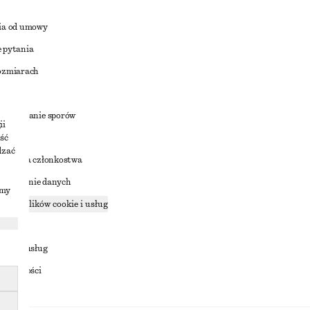
ia od umowy
 pytania
ozmiarach
a
zstrzyganie sporów
ii
ść
dzać
nowienia członkostwa
ostępnianie danych
imy
zące plików cookie i usług
ności
ania z usług
ostępności