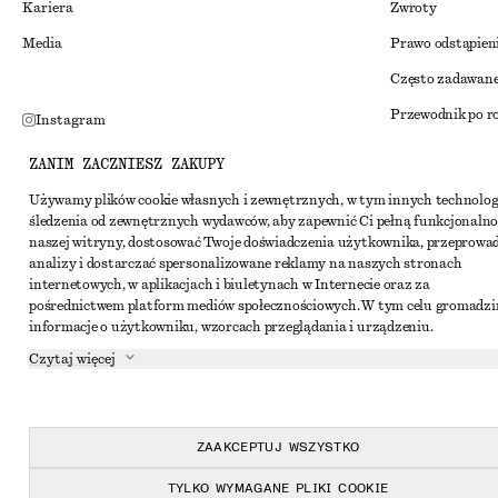
Kariera
Zwroty
Media
Prawo odstąpien
Często zadawane
Przewodnik po r
Instagram
Zniżka studenck
Pinterest
ZANIM ZACZNIESZ ZAKUPY
Alternatywne ro
Facebook
Używamy plików cookie własnych i zewnętrznych, w tym innych technolog
śledzenia od zewnętrznych wydawców, aby zapewnić Ci pełną funkcjonalno
Regulamin
Youtube
naszej witryny, dostosować Twoje doświadczenia użytkownika, przeprowa
Warunki i posta
analizy i dostarczać spersonalizowane reklamy na naszych stronach
TikTok
internetowych, w aplikacjach i biuletynach w Internecie oraz za
Pliki cookie i ud
pośrednictwem platform mediów społecznościowych. W tym celu gromadz
informacje o użytkowniku, wzorcach przeglądania i urządzeniu.
Ustawienia dotyc
Czytaj więcej
Polityka prywat
Warunki korzyst
Oświadczenie o d
ZAAKCEPTUJ WSZYSTKO
TYLKO WYMAGANE PLIKI COOKIE