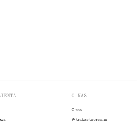
KIENKI
AKCESORIA
KURTKI I PŁASZCZE
LIENTA
O NAS
O nas
owa
W trakcie tworzenia