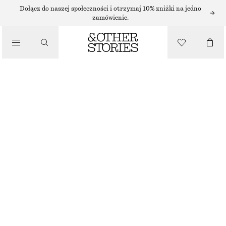
KOLCZYKI
Dołącz do naszej społeczności i otrzymaj 10% zniżki na jedno
zamówienie.
/
BIŻUTERIA
KRYSZTAŁOWE KOLCZYKI KOŁA
/
130 ZŁ
AKCESORIA
ZŁOTY/CIEMNOFIOLETOWY
ONESIZE
ROZMIAR