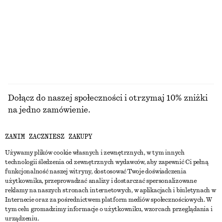
Dopasowany T-shirt z odkrytymi plecami
Pasek z klamrą w kształcie półksiężyca
150 zł
220 zł
+
1
PRZEGLĄDAJ WSZYSTKIE PRODUKTY Z KATEGORII
BIŻUTERIA
Dołącz do naszej społeczności i otrzymaj 10% zniżki
na jedno zamówienie.
ZANIM ZACZNIESZ ZAKUPY
CREATE ACCOUNT
Używamy plików cookie własnych i zewnętrznych, w tym innych
technologii śledzenia od zewnętrznych wydawców, aby zapewnić Ci pełną
funkcjonalność naszej witryny, dostosować Twoje doświadczenia
SKONTAKTUJ SIĘ Z NAMI
użytkownika, przeprowadzać analizy i dostarczać spersonalizowane
reklamy na naszych stronach internetowych, w aplikacjach i biuletynach w
Skontaktuj się z nami
Instagram
Internecie oraz za pośrednictwem platform mediów społecznościowych. W
OBSŁUGA KLIENTA
tym celu gromadzimy informacje o użytkowniku, wzorcach przeglądania i
Wyszukiwarka sklepów
Pinterest
urządzeniu.