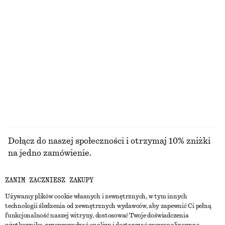
100% bawełna organiczna
100% len
Pudełkowy T-shirt z bawełny
Łańcuszkowy naszyjnik w formie opaski na szyję
110 zł
170 zł
100% bawełna organiczna
+
7
PRZEGLĄDAJ WSZYSTKIE PRODUKTY Z KATEGORII
BIŻUTERIA
Dołącz do naszej społeczności i otrzymaj 10% zniżki
na jedno zamówienie.
ZANIM ZACZNIESZ ZAKUPY
CREATE ACCOUNT
Używamy plików cookie własnych i zewnętrznych, w tym innych
technologii śledzenia od zewnętrznych wydawców, aby zapewnić Ci pełną
funkcjonalność naszej witryny, dostosować Twoje doświadczenia
SKONTAKTUJ SIĘ Z NAMI