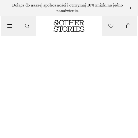
KOLCZYKI
Dołącz do naszej społeczności i otrzymaj 10% zniżki na jedno
zamówienie.
/
BIŻUTERIA
KRYSZTAŁOWE KOLCZYKI KOŁA
/
130 ZŁ
AKCESORIA
ZŁOTY/POMARAŃCZOWY
ONESIZE
ROZMIAR