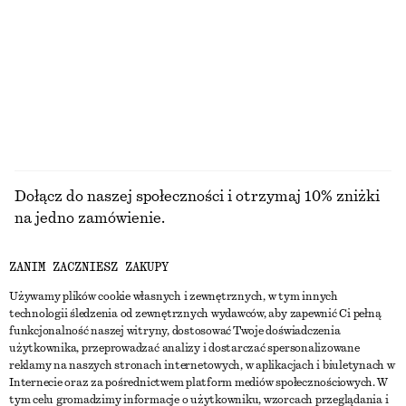
Naszyjnik z wężowego łańcuszka w kształcie lassa
Peeling do ciała Arabesque Wood
150 zł
70 zł
250 ML | 280 ZŁ / 1 L
7 zapachy/zapachów
PRZEGLĄDAJ WSZYSTKIE PRODUKTY Z KATEGORII
BIŻUTERIA
Dołącz do naszej społeczności i otrzymaj 10% zniżki
na jedno zamówienie.
ZANIM ZACZNIESZ ZAKUPY
CREATE ACCOUNT
Używamy plików cookie własnych i zewnętrznych, w tym innych
technologii śledzenia od zewnętrznych wydawców, aby zapewnić Ci pełną
funkcjonalność naszej witryny, dostosować Twoje doświadczenia
SKONTAKTUJ SIĘ Z NAMI
użytkownika, przeprowadzać analizy i dostarczać spersonalizowane
reklamy na naszych stronach internetowych, w aplikacjach i biuletynach w
Skontaktuj się z nami
Instagram
Internecie oraz za pośrednictwem platform mediów społecznościowych. W
OBSŁUGA KLIENTA
tym celu gromadzimy informacje o użytkowniku, wzorcach przeglądania i