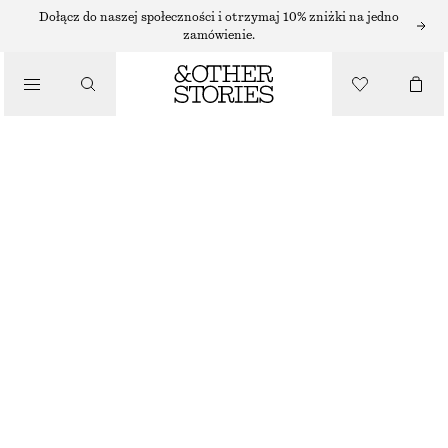
BRANSOLETKI
Dołącz do naszej społeczności i otrzymaj 10% zniżki na jedno
zamówienie.
/
BIŻUTERIA
BRANSOLETKA ŁAŃCUSZKOWA Z ZAWIESZKAMI
110 ZŁ
/
AKCESORIA
BRAK W MAGAZYNIE
ZŁOTY
XS/S
M/L