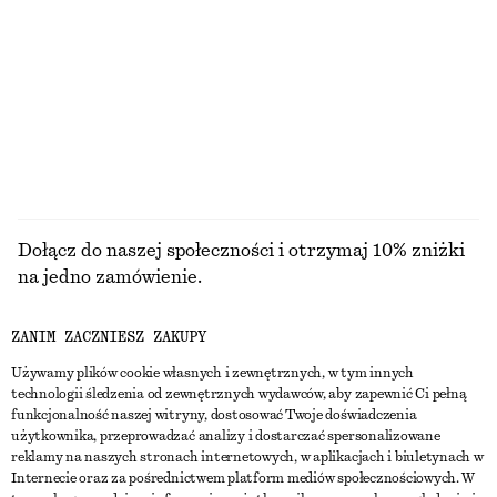
Koszulka z bawełny w prążki
Koszulka z bawełny w prążki
90 zł
90 zł
+
1
+
1
PRZEGLĄDAJ WSZYSTKIE PRODUKTY Z KATEGORII
BIŻUTERIA
Dołącz do naszej społeczności i otrzymaj 10% zniżki
na jedno zamówienie.
ZANIM ZACZNIESZ ZAKUPY
CREATE ACCOUNT
Używamy plików cookie własnych i zewnętrznych, w tym innych
technologii śledzenia od zewnętrznych wydawców, aby zapewnić Ci pełną
funkcjonalność naszej witryny, dostosować Twoje doświadczenia
SKONTAKTUJ SIĘ Z NAMI
użytkownika, przeprowadzać analizy i dostarczać spersonalizowane
reklamy na naszych stronach internetowych, w aplikacjach i biuletynach w
Skontaktuj się z nami
Instagram
Internecie oraz za pośrednictwem platform mediów społecznościowych. W
OBSŁUGA KLIENTA