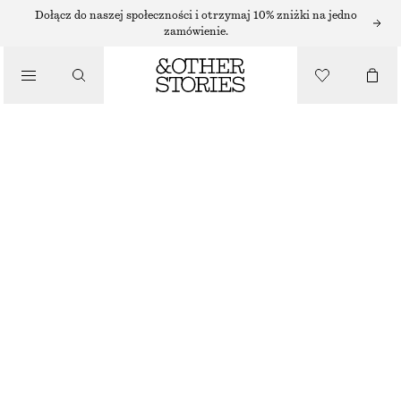
BRANSOLETKI
Dołącz do naszej społeczności i otrzymaj 10% zniżki na jedno
zamówienie.
/
BIŻUTERIA
BRANSOLETKA Z WISIORKAMI W KSZTAŁCIE MUSZLI
130 ZŁ
/
AKCESORIA
BRAK W MAGAZYNIE
ZŁOTY
XS/S
M/L