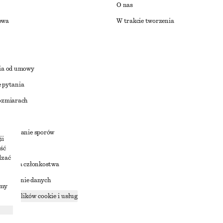
O nas
owa
W trakcie tworzenia
ia od umowy
 pytania
ozmiarach
a
zstrzyganie sporów
ii
ść
dzać
nowienia członkostwa
ostępnianie danych
imy
zące plików cookie i usług
ności