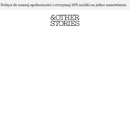
Dołącz do naszej społeczności i otrzymaj 10% zniżki na jedno zamówienie.
SUKIENKA MINI Z DENIMU
NAJNIŻSZA CENA W CIĄGU OSTATNICH 30 DNI PRZED OBNIŻKĄ:
210 ZŁ
CENA REGULARNA:
390 ZŁ
OSTATNIA SZANSA
NIEBIESKI
32
34
36
38
40
42
44