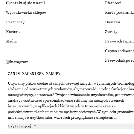
Skontaktuj się z nami
Płatności
Wyszukiwarka sklepów
Karta podarunk
Partnerzy
Dostawa
Kariera
Zwroty
Media
Prawo odstąpien
Często zadawane
Przewodnik po r
Instagram
Zniżka studenck
Pinterest
ZANIM ZACZNIESZ ZAKUPY
Alternatywne ro
Facebook
Używamy plików cookie własnych i zewnętrznych, w tym innych technolog
śledzenia od zewnętrznych wydawców, aby zapewnić Ci pełną funkcjonalno
Regulamin
Youtube
naszej witryny, dostosować Twoje doświadczenia użytkownika, przeprowa
Warunki i posta
analizy i dostarczać spersonalizowane reklamy na naszych stronach
TikTok
internetowych, w aplikacjach i biuletynach w Internecie oraz za
Pliki cookie i ud
pośrednictwem platform mediów społecznościowych. W tym celu gromadz
informacje o użytkowniku, wzorcach przeglądania i urządzeniu.
Ustawienia dotyc
Czytaj więcej
Polityka prywat