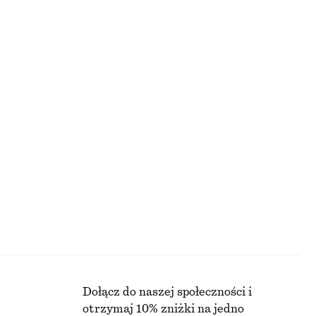
 midi
Koszulka z okrągłym dekoltem z dzianiny w prążki
110 zł
PRZED OBNIŻKĄ:
NAJNIŻSZA CENA W CIĄGU OSTATNICH 30 DNI PRZED OBNIŻKĄ:
110 ZŁ
CENA REGULARNA:
220 ZŁ
niczna
Ostatnia szansa
Sukienka midi z wiązaniem
210 zł
PRZED OBNIŻKĄ:
NAJNIŻSZA CENA W CIĄGU OSTATNICH 30 DNI PRZED OBNIŻKĄ:
210 ZŁ
CENA REGULARNA:
390 ZŁ
Ostatnia szansa
Dołącz do naszej społeczności i
otrzymaj 10% zniżki na jedno