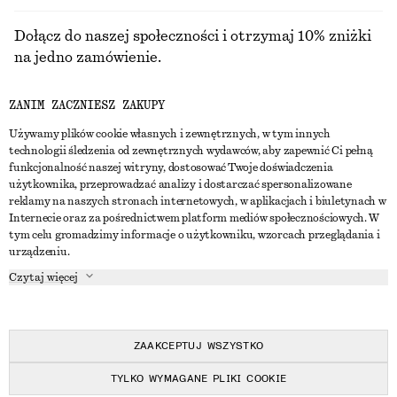
Dołącz do naszej społeczności i otrzymaj 10% zniżki
na jedno zamówienie.
ZANIM ZACZNIESZ ZAKUPY
CREATE ACCOUNT
Używamy plików cookie własnych i zewnętrznych, w tym innych
technologii śledzenia od zewnętrznych wydawców, aby zapewnić Ci pełną
funkcjonalność naszej witryny, dostosować Twoje doświadczenia
SKONTAKTUJ SIĘ Z NAMI
użytkownika, przeprowadzać analizy i dostarczać spersonalizowane
reklamy na naszych stronach internetowych, w aplikacjach i biuletynach w
Skontaktuj się z nami
Instagram
Internecie oraz za pośrednictwem platform mediów społecznościowych. W
OBSŁUGA KLIENTA
tym celu gromadzimy informacje o użytkowniku, wzorcach przeglądania i
Wyszukiwarka sklepów
Pinterest
urządzeniu.
Płatności
O NAS
Partnerzy
Facebook
Czytaj więcej
Karta podarunkowa
O nas
Kariera
Youtube
Dostawa
W trakcie tworzenia
Media
TikTok
Zwroty
ZAAKCEPTUJ WSZYSTKO
Prawo odstąpienia od umowy
TYLKO WYMAGANE PLIKI COOKIE
Często zadawane pytania