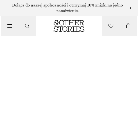
SPÓDNICE MINI
Dołącz do naszej społeczności i otrzymaj 10% zniżki na jedno
zamówienie.
/
SPÓDNICE
SPÓDNICA MINI Z DENIMU
120 ZŁ
/
NAJNIŻSZA CENA W CIĄGU OSTATNICH 30 DNI PRZED OBNIŻKĄ:
120 ZŁ
UBRANIA
CENA REGULARNA:
250 ZŁ
OSTATNIA SZANSA
SPRANY SZARY
32
34
36
38
40
42
44