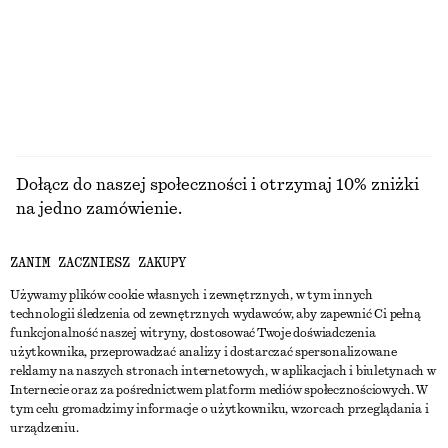
CENA REGULARNA:
250 ZŁ
CENA REGULARNA:
90 ZŁ
Ostatnia szansa
Ostatnia szansa
PRZEGLĄDAJ WSZYSTKIE PRODUKTY Z KATEGORII
BLUZKI I KOSZULE
Dołącz do naszej społeczności i otrzymaj 10% zniżki
na jedno zamówienie.
ZANIM ZACZNIESZ ZAKUPY
CREATE ACCOUNT
Używamy plików cookie własnych i zewnętrznych, w tym innych
technologii śledzenia od zewnętrznych wydawców, aby zapewnić Ci pełną
funkcjonalność naszej witryny, dostosować Twoje doświadczenia
SKONTAKTUJ SIĘ Z NAMI
użytkownika, przeprowadzać analizy i dostarczać spersonalizowane
reklamy na naszych stronach internetowych, w aplikacjach i biuletynach w
Skontaktuj się z nami
Instagram
Internecie oraz za pośrednictwem platform mediów społecznościowych. W
OBSŁUGA KLIENTA
tym celu gromadzimy informacje o użytkowniku, wzorcach przeglądania i
Wyszukiwarka sklepów
Pinterest
urządzeniu.
Płatności