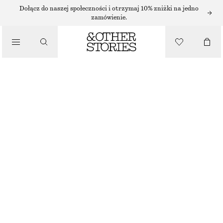
Dołącz do naszej społeczności i otrzymaj 10% zniżki na jedno
/
zamówienie.
BLUZKI I KOSZULE
MARSZCZONA BLUZKA
250 ZŁ
/
NAJNIŻSZA CENA W CIĄGU OSTATNICH 30 DNI PRZED OBNIŻKĄ:
250 ZŁ
UBRANIA
CENA REGULARNA:
390 ZŁ
OSTATNIA SZANSA
BEŻOWY
32
34
36
38
40
42
44