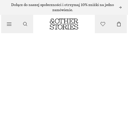
SUKIENKI MIDI
Dołącz do naszej społeczności i otrzymaj 10% zniżki na jedno
zamówienie.
/
SUKIENKI
DRAPOWANA SATYNOWA SUKIENKA MIDI
290 ZŁ
/
NAJNIŻSZA CENA W CIĄGU OSTATNICH 30 DNI PRZED OBNIŻKĄ:
290 ZŁ
UBRANIA
CENA REGULARNA:
530 ZŁ
OSTATNIA SZANSA
CIEMNOBRĄZOWY
32
34
36
38
40
42
44