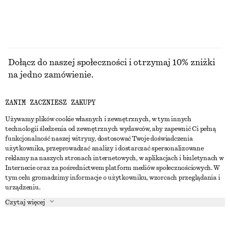
SUKIENKI
Dołącz do naszej społeczności i otrzymaj 10% zniżki
na jedno zamówienie.
ZANIM ZACZNIESZ ZAKUPY
CREATE ACCOUNT
Używamy plików cookie własnych i zewnętrznych, w tym innych
technologii śledzenia od zewnętrznych wydawców, aby zapewnić Ci pełną
funkcjonalność naszej witryny, dostosować Twoje doświadczenia
SKONTAKTUJ SIĘ Z NAMI
użytkownika, przeprowadzać analizy i dostarczać spersonalizowane
reklamy na naszych stronach internetowych, w aplikacjach i biuletynach w
Skontaktuj się z nami
Instagram
Internecie oraz za pośrednictwem platform mediów społecznościowych. W
OBSŁUGA KLIENTA
tym celu gromadzimy informacje o użytkowniku, wzorcach przeglądania i
Wyszukiwarka sklepów
Pinterest
urządzeniu.
Płatności
O NAS
Partnerzy
Facebook
Czytaj więcej
Karta podarunkowa
O nas
Kariera
Youtube
Dostawa