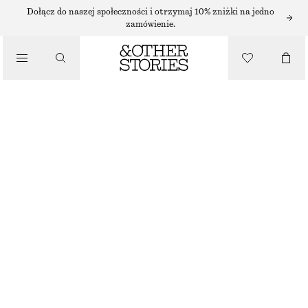
Dołącz do naszej społeczności i otrzymaj 10% zniżki na jedno
/
zamówienie.
BLUZKI I KOSZULE
MARSZCZONA BLUZKA Z KREPY
130 ZŁ
/
NAJNIŻSZA CENA W CIĄGU OSTATNICH 30 DNI PRZED OBNIŻKĄ:
130 ZŁ
UBRANIA
CENA REGULARNA:
350 ZŁ
OSTATNIA SZANSA
BEŻOWY
XS
S
M
L