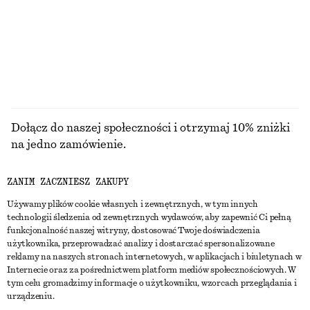
CENA REGULARNA:
350 ZŁ
Ostatnia szansa
PRZEGLĄDAJ WSZYSTKIE PRODUKTY Z KATEGORII
BLUZKI I KOSZULE
Dołącz do naszej społeczności i otrzymaj 10% zniżki
na jedno zamówienie.
ZANIM ZACZNIESZ ZAKUPY
CREATE ACCOUNT
Używamy plików cookie własnych i zewnętrznych, w tym innych
technologii śledzenia od zewnętrznych wydawców, aby zapewnić Ci pełną
funkcjonalność naszej witryny, dostosować Twoje doświadczenia
SKONTAKTUJ SIĘ Z NAMI
użytkownika, przeprowadzać analizy i dostarczać spersonalizowane
reklamy na naszych stronach internetowych, w aplikacjach i biuletynach w
Skontaktuj się z nami
Instagram
Internecie oraz za pośrednictwem platform mediów społecznościowych. W
OBSŁUGA KLIENTA
tym celu gromadzimy informacje o użytkowniku, wzorcach przeglądania i
Wyszukiwarka sklepów
Pinterest
urządzeniu.
Płatności