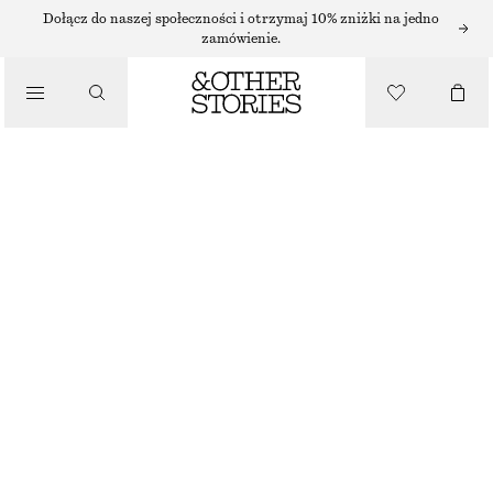
Dołącz do naszej społeczności i otrzymaj 10% zniżki na jedno
/
zamówienie.
BLUZKI I KOSZULE
JEDWABNY TOP Z WIĄZANIEM
150 ZŁ
/
NAJNIŻSZA CENA W CIĄGU OSTATNICH 30 DNI PRZED OBNIŻKĄ:
150 ZŁ
UBRANIA
CENA REGULARNA:
450 ZŁ
OSTATNIA SZANSA
SZARY WZÓR
XS/S
M/L