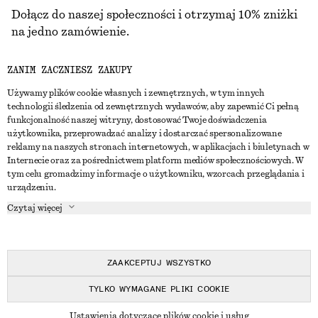
Dołącz do naszej społeczności i otrzymaj 10% zniżki
na jedno zamówienie.
ZANIM ZACZNIESZ ZAKUPY
CREATE ACCOUNT
Używamy plików cookie własnych i zewnętrznych, w tym innych
technologii śledzenia od zewnętrznych wydawców, aby zapewnić Ci pełną
funkcjonalność naszej witryny, dostosować Twoje doświadczenia
SKONTAKTUJ SIĘ Z NAMI
użytkownika, przeprowadzać analizy i dostarczać spersonalizowane
reklamy na naszych stronach internetowych, w aplikacjach i biuletynach w
Skontaktuj się z nami
Instagram
Internecie oraz za pośrednictwem platform mediów społecznościowych. W
OBSŁUGA KLIENTA
tym celu gromadzimy informacje o użytkowniku, wzorcach przeglądania i
Wyszukiwarka sklepów
Pinterest
urządzeniu.
Płatności
O NAS
Partnerzy
Facebook
Czytaj więcej
Karta podarunkowa
O nas
Kariera
Youtube
Dostawa
W trakcie tworzenia
Media
TikTok
Zwroty
ZAAKCEPTUJ WSZYSTKO
Prawo odstąpienia od umowy
TYLKO WYMAGANE PLIKI COOKIE
Często zadawane pytania
© 2026 & OTHER STORIES
Ustawienia dotyczące plików cookie i usług