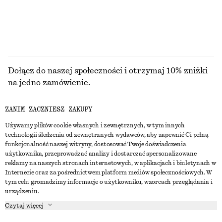
PRZEGLĄDAJ WSZYSTKIE PRODUKTY Z KATEGORII
BLUZKI I KOSZULE
Dołącz do naszej społeczności i otrzymaj 10% zniżki
na jedno zamówienie.
ZANIM ZACZNIESZ ZAKUPY
CREATE ACCOUNT
Używamy plików cookie własnych i zewnętrznych, w tym innych
technologii śledzenia od zewnętrznych wydawców, aby zapewnić Ci pełną
funkcjonalność naszej witryny, dostosować Twoje doświadczenia
SKONTAKTUJ SIĘ Z NAMI
użytkownika, przeprowadzać analizy i dostarczać spersonalizowane
reklamy na naszych stronach internetowych, w aplikacjach i biuletynach w
Skontaktuj się z nami
Instagram
Internecie oraz za pośrednictwem platform mediów społecznościowych. W
OBSŁUGA KLIENTA
tym celu gromadzimy informacje o użytkowniku, wzorcach przeglądania i
Wyszukiwarka sklepów
Pinterest
urządzeniu.
Płatności
O NAS
Partnerzy
Facebook
Czytaj więcej
Karta podarunkowa
O nas
Kariera
Youtube