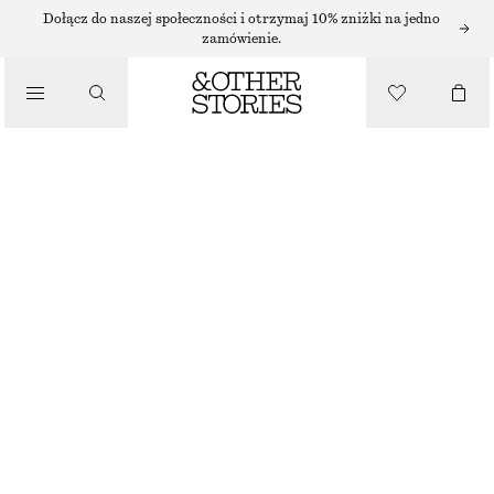
Dołącz do naszej społeczności i otrzymaj 10% zniżki na jedno
/
zamówienie.
BLUZKI I KOSZULE
ŻAKARDOWA BLUZKA Z BALONIASTYMI RĘKAWAMI
150 ZŁ
/
NAJNIŻSZA CENA W CIĄGU OSTATNICH 30 DNI PRZED OBNIŻKĄ:
150 ZŁ
UBRANIA
CENA REGULARNA:
390 ZŁ
OSTATNIA SZANSA
BEŻOWY/TARTAN
32
34
36
38
40
42
44