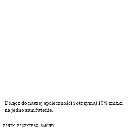
Mgiełka do ciała Punk Bouquet
Satynowa sukienka midi bez rękawów
60 zł
450 zł
Nowość
150 ML | 400 ZŁ / 1 L
+
7
9 zapachy/zapachów
Świeca zapachowa Arabesque Wood
Świeca zapachowa Punk Bouquet
110 zł
110 zł
870 G | 126.44 ZŁ / 1 KG
870 G | 126.44 ZŁ / 1 KG
6 zapachy/zapachów
6 zapachy/zapachów
PRZEGLĄDAJ WSZYSTKIE PRODUKTY Z KATEGORII
ZAPACH
Dołącz do naszej społeczności i otrzymaj 10% zniżki
na jedno zamówienie.
ZANIM ZACZNIESZ ZAKUPY
CREATE ACCOUNT