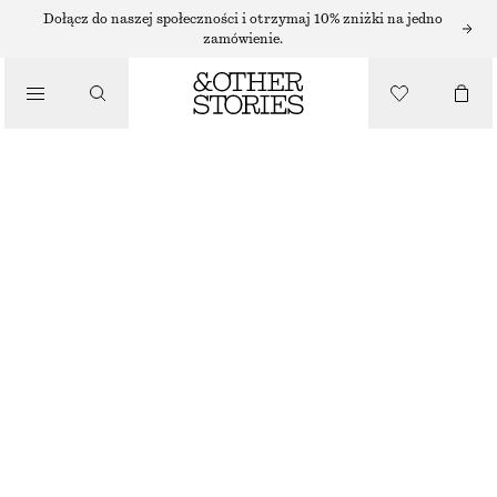
WODA TOALETOWA
Dołącz do naszej społeczności i otrzymaj 10% zniżki na jedno
zamówienie.
/
ZAPACH
PERLE DE COCO WODA TOALETOWA
150 ZŁ
/
KOSMETYKI
50 ML | 3 000 ZŁ / 1 L
PERLE DE COCO
+
13
WYBIERZ ROZMIAR
Znajdź w sklepie