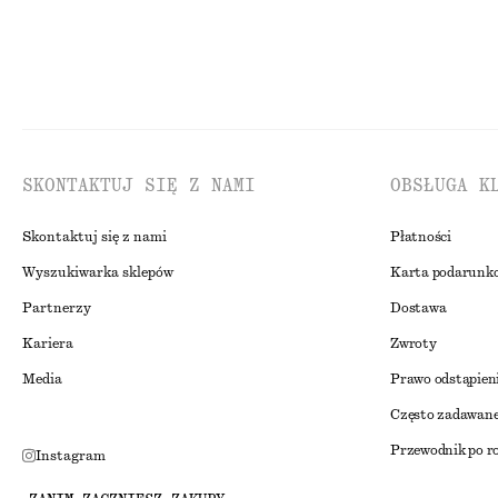
SKONTAKTUJ SIĘ Z NAMI
OBSŁUGA K
Skontaktuj się z nami
Płatności
Wyszukiwarka sklepów
Karta podarunk
Partnerzy
Dostawa
Kariera
Zwroty
Media
Prawo odstąpien
Często zadawane
Przewodnik po r
Instagram
Zniżka studenck
Pinterest