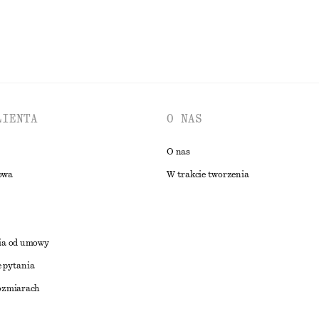
LIENTA
O NAS
O nas
owa
W trakcie tworzenia
ia od umowy
 pytania
ozmiarach
a