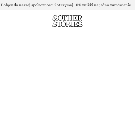
Dołącz do naszej społeczności i otrzymaj 10% zniżki na jedno zamówienie.
SPÓDNICA MAXI Z KWIATOWYM NADRUKIEM
BRAK W MAGAZYNIE
CZARNY
32
34
36
38
40
42
44
Przewodnik po rozmiarach
ROZMIAR