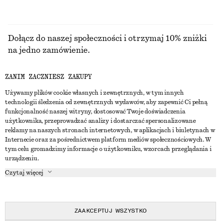
Dołącz do naszej społeczności i otrzymaj 10% zniżki
na jedno zamówienie.
ZANIM ZACZNIESZ ZAKUPY
CREATE ACCOUNT
Używamy plików cookie własnych i zewnętrznych, w tym innych
technologii śledzenia od zewnętrznych wydawców, aby zapewnić Ci pełną
funkcjonalność naszej witryny, dostosować Twoje doświadczenia
SKONTAKTUJ SIĘ Z NAMI
użytkownika, przeprowadzać analizy i dostarczać spersonalizowane
reklamy na naszych stronach internetowych, w aplikacjach i biuletynach w
Skontaktuj się z nami
Instagram
Internecie oraz za pośrednictwem platform mediów społecznościowych. W
OBSŁUGA KLIENTA
tym celu gromadzimy informacje o użytkowniku, wzorcach przeglądania i
Wyszukiwarka sklepów
Pinterest
urządzeniu.
Płatności
O NAS
Partnerzy
Facebook
Czytaj więcej
Karta podarunkowa
O nas
Kariera
Youtube
Dostawa
W trakcie tworzenia
Media
TikTok
Zwroty
ZAAKCEPTUJ WSZYSTKO