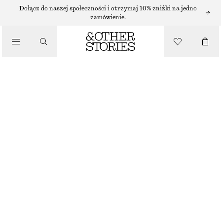
SZORTY
Dołącz do naszej społeczności i otrzymaj 10% zniżki na jedno
zamówienie.
/
SPODNIE
DOPASOWANE LNIANE SZORTY
/
290 ZŁ
UBRANIA
NOWOŚĆ
CIEMNOBRĄZOWY
32
34
36
38
40
42
44