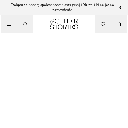
Dołącz do naszej społeczności i otrzymaj 10% zniżki na jedno
zamówienie.
/
KURTKI I PŁASZCZE
TRENCZ ZE STOJĄCYM KOŁNIERZEM
540 ZŁ
NAJNIŻSZA CENA W CIĄGU OSTATNICH 30 DNI PRZED OBNIŻKĄ:
540 ZŁ
/
CENA REGULARNA:
790 ZŁ
UBRANIA
BRAK W MAGAZYNIE
BEŻOWY
XS
S
M
L