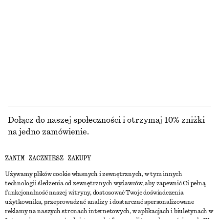
Satynowe spodnie
Lniana sukienka mini
390 zł
350 zł
Nowość
Nowość
+
1
100% len
PRZEGLĄDAJ WSZYSTKIE PRODUKTY Z KATEGORII
KURTKI I PŁASZCZE
Dołącz do naszej społeczności i otrzymaj 10% zniżki
na jedno zamówienie.
ZANIM ZACZNIESZ ZAKUPY
CREATE ACCOUNT
Używamy plików cookie własnych i zewnętrznych, w tym innych
technologii śledzenia od zewnętrznych wydawców, aby zapewnić Ci pełną
funkcjonalność naszej witryny, dostosować Twoje doświadczenia
SKONTAKTUJ SIĘ Z NAMI
użytkownika, przeprowadzać analizy i dostarczać spersonalizowane
reklamy na naszych stronach internetowych, w aplikacjach i biuletynach w