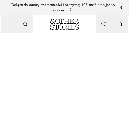
PŁASKIE SANDAŁY
Dołącz do naszej społeczności i otrzymaj 10% zniżki na jedno
zamówienie.
/
SANDAŁY
SKÓRZANE SANDAŁY
490 ZŁ
/
BUTY
CIEMNOCZERWONY
35
36
37
38
39
40
41
42
Przewodnik po rozmiarach
ROZMIAR