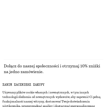
490 zł
390 zł
Apaszka w groszki
Dzianinowa sukienka midi
250 zł
350 zł
100% jedwab
PRZEGLĄDAJ WSZYSTKIE PRODUKTY Z KATEGORII
SANDAŁY
Dołącz do naszej społeczności i otrzymaj 10% zniżki
na jedno zamówienie.
ZANIM ZACZNIESZ ZAKUPY
CREATE ACCOUNT
Używamy plików cookie własnych i zewnętrznych, w tym innych
technologii śledzenia od zewnętrznych wydawców, aby zapewnić Ci pełną
funkcjonalność naszej witryny, dostosować Twoje doświadczenia
SKONTAKTUJ SIĘ Z NAMI
użytkownika, przeprowadzać analizy i dostarczać spersonalizowane