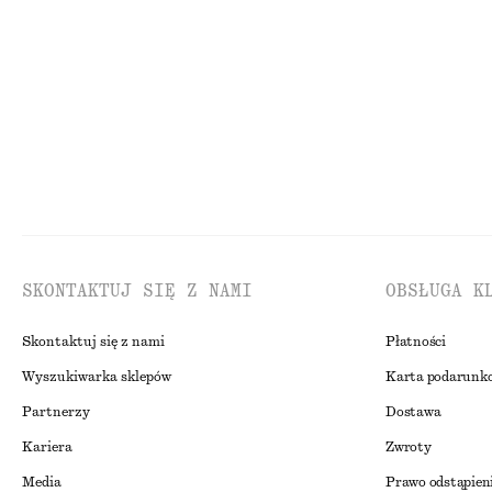
150 zł
450 zł
SKONTAKTUJ SIĘ Z NAMI
OBSŁUGA K
Skontaktuj się z nami
Płatności
Wyszukiwarka sklepów
Karta podarunk
Partnerzy
Dostawa
Kariera
Zwroty
Media
Prawo odstąpien