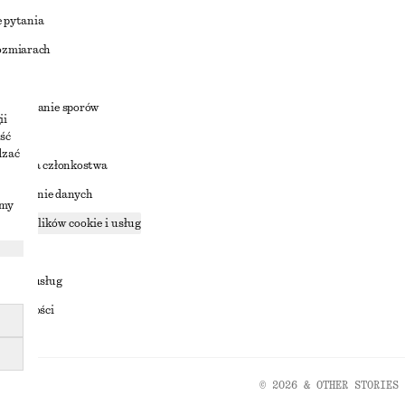
 pytania
ozmiarach
a
zstrzyganie sporów
ii
ść
dzać
nowienia członkostwa
ostępnianie danych
imy
zące plików cookie i usług
ności
ania z usług
ostępności
© 2026 & OTHER STORIES