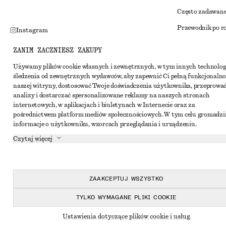
Często zadawane
Przewodnik po r
Instagram
Zniżka studenck
Pinterest
ZANIM ZACZNIESZ ZAKUPY
Alternatywne ro
Facebook
Używamy plików cookie własnych i zewnętrznych, w tym innych technolog
śledzenia od zewnętrznych wydawców, aby zapewnić Ci pełną funkcjonalno
Regulamin
Youtube
naszej witryny, dostosować Twoje doświadczenia użytkownika, przeprowa
Warunki i posta
analizy i dostarczać spersonalizowane reklamy na naszych stronach
TikTok
internetowych, w aplikacjach i biuletynach w Internecie oraz za
Pliki cookie i ud
pośrednictwem platform mediów społecznościowych. W tym celu gromadz
informacje o użytkowniku, wzorcach przeglądania i urządzeniu.
Ustawienia dotyc
Czytaj więcej
Polityka prywat
Warunki korzyst
Oświadczenie o d
ZAAKCEPTUJ WSZYSTKO
TYLKO WYMAGANE PLIKI COOKIE
Ustawienia dotyczące plików cookie i usług