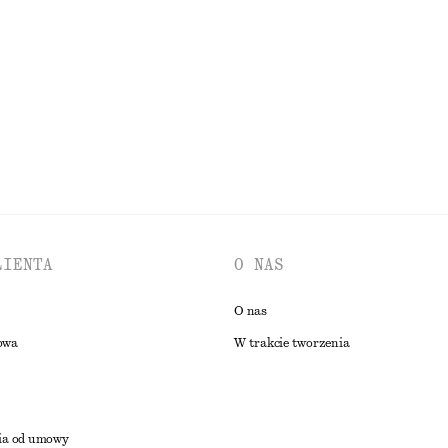
450 zł
PRZEGLĄDAJ WSZYSTKIE PRODUKTY Z KATEGORII TORBY SHOPPER
LIENTA
O NAS
O nas
owa
W trakcie tworzenia
ia od umowy