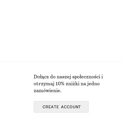
290 zł
Nowość
100% wełna merino
Dołącz do naszej społeczności i
otrzymaj 10% zniżki na jedno
zamówienie.
CREATE ACCOUNT