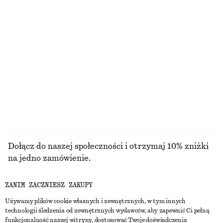
Bawełniana koszula z dopasowaną talią
Lniana sukienka midi
390 zł
210 zł
Nowość
NAJNIŻSZA CENA W CIĄGU OSTATNICH 30
DNI PRZED OBNIŻKĄ:
100% bawełna
210 ZŁ
CENA REGULARNA:
430 ZŁ
Ostatnia szansa
100% len
PRZEGLĄDAJ WSZYSTKIE PRODUKTY Z KATEGORII
BIŻUTERIA
Dołącz do naszej społeczności i otrzymaj 10% zniżki
na jedno zamówienie.
ZANIM ZACZNIESZ ZAKUPY
CREATE ACCOUNT
Używamy plików cookie własnych i zewnętrznych, w tym innych
technologii śledzenia od zewnętrznych wydawców, aby zapewnić Ci pełną
funkcjonalność naszej witryny, dostosować Twoje doświadczenia