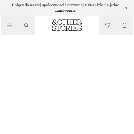
NASZYJNIKI
Dołącz do naszej społeczności i otrzymaj 10% zniżki na jedno
zamówienie.
/
BIŻUTERIA
DŁUGI NASZYJNIK ŁAŃCUSZKOWY
/
70 ZŁ
AKCESORIA
NAJNIŻSZA CENA W CIĄGU OSTATNICH 30 DNI PRZED OBNIŻKĄ:
70 ZŁ
CENA REGULARNA:
125 ZŁ
BRAK W MAGAZYNIE
ZŁOTY
ONESIZE