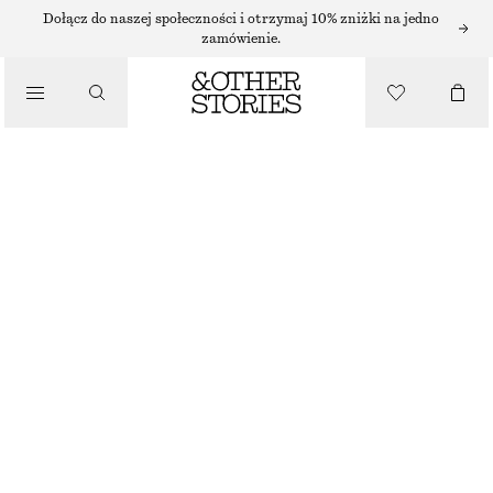
SUKIENKI MINI
Dołącz do naszej społeczności i otrzymaj 10% zniżki na jedno
zamówienie.
/
SUKIENKI
KOPERTOWA SUKIENKA MINI
170 ZŁ
/
NAJNIŻSZA CENA W CIĄGU OSTATNICH 30 DNI PRZED OBNIŻKĄ:
170 ZŁ
UBRANIA
CENA REGULARNA:
490 ZŁ
OSTATNIA SZANSA
BRĄZOWY
32
34
36
38
40
42
44