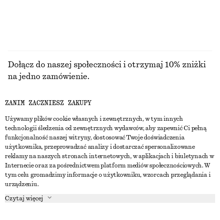
SUKIENKI
Dołącz do naszej społeczności i otrzymaj 10% zniżki
na jedno zamówienie.
ZANIM ZACZNIESZ ZAKUPY
CREATE ACCOUNT
Używamy plików cookie własnych i zewnętrznych, w tym innych
technologii śledzenia od zewnętrznych wydawców, aby zapewnić Ci pełną
funkcjonalność naszej witryny, dostosować Twoje doświadczenia
SKONTAKTUJ SIĘ Z NAMI
użytkownika, przeprowadzać analizy i dostarczać spersonalizowane
reklamy na naszych stronach internetowych, w aplikacjach i biuletynach w
Skontaktuj się z nami
Instagram
Internecie oraz za pośrednictwem platform mediów społecznościowych. W
OBSŁUGA KLIENTA
tym celu gromadzimy informacje o użytkowniku, wzorcach przeglądania i
Wyszukiwarka sklepów
Pinterest
urządzeniu.
Płatności
O NAS
Partnerzy
Facebook
Czytaj więcej
Karta podarunkowa
O nas
Kariera
Youtube
Dostawa