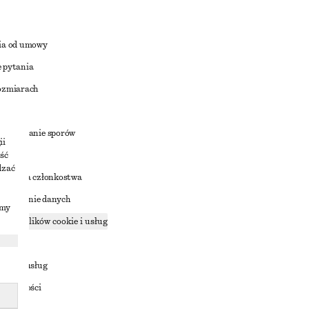
ia od umowy
 pytania
ozmiarach
a
zstrzyganie sporów
ii
ść
dzać
nowienia członkostwa
ostępnianie danych
imy
zące plików cookie i usług
ności
ania z usług
ostępności