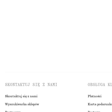
450 zł
150 zł
Nowość
100% len
Sukienka w pepitkę
Sukienka mini 
550 zł
390 zł
Nowość
SKONTAKTUJ SIĘ Z NAMI
OBSŁUGA K
Skontaktuj się z nami
Płatności
Wyszukiwarka sklepów
Karta podarunk