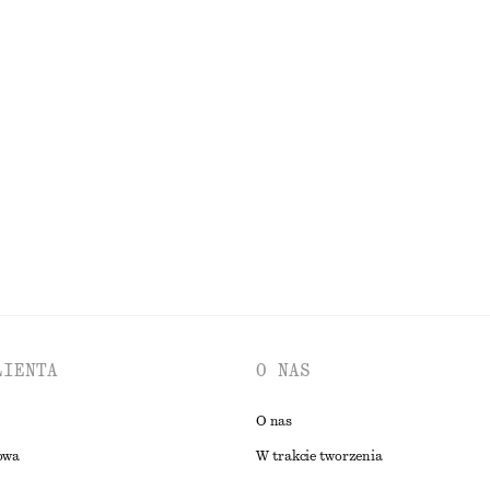
220 zł
z asymetrycznym dołem
Plisowana sukienka maxi z gorsete
650 zł
Nowość
PRZEGLĄDAJ WSZYSTKIE PRODUKTY Z KATEGORII SUKIENKI
LIENTA
O NAS
O nas
owa
W trakcie tworzenia