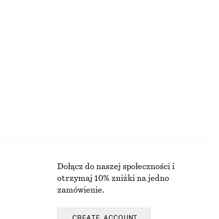
290 zł
Nowość
m
Jedwabna apaszka z nadrukiem
250 zł
Nowość
100% jedwab
Dołącz do naszej społeczności i
otrzymaj 10% zniżki na jedno
zamówienie.
CREATE ACCOUNT