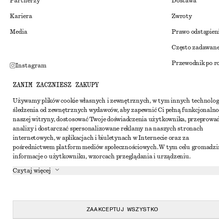
Partnerzy
Dostawa
Kariera
Zwroty
Media
Prawo odstąpien
Często zadawane
Przewodnik po r
Instagram
Zniżka studenck
Pinterest
ZANIM ZACZNIESZ ZAKUPY
Alternatywne ro
Facebook
Używamy plików cookie własnych i zewnętrznych, w tym innych technolog
śledzenia od zewnętrznych wydawców, aby zapewnić Ci pełną funkcjonalno
Regulamin
Youtube
naszej witryny, dostosować Twoje doświadczenia użytkownika, przeprowa
Warunki i posta
analizy i dostarczać spersonalizowane reklamy na naszych stronach
TikTok
internetowych, w aplikacjach i biuletynach w Internecie oraz za
Pliki cookie i ud
pośrednictwem platform mediów społecznościowych. W tym celu gromadz
informacje o użytkowniku, wzorcach przeglądania i urządzeniu.
Ustawienia dotyc
Czytaj więcej
Polityka prywat
Warunki korzyst
Oświadczenie o d
ZAAKCEPTUJ WSZYSTKO