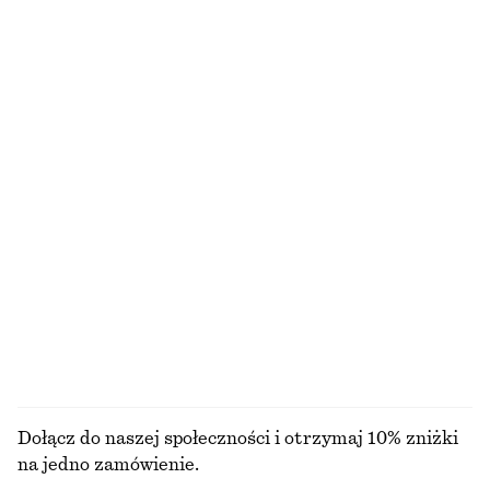
Pudełkowy T-shirt z bawełny
Dwurzędowy trencz oversize
110 zł
790 zł
100% bawełna organiczna
100% bawełna
+
6
Okulary przeciwsłoneczne z owalną oprawką
Sandały na słupku
150 zł
450 zł
+
1
+
1
Satynowa sukienka midi bez rękawów
Kopertowy kardigan z wełny merynosów
450 zł
290 zł
Nowość
+
7
100% wełna merino
PRZEGLĄDAJ WSZYSTKIE PRODUKTY Z KATEGORII
SNEAKERSY
Dołącz do naszej społeczności i otrzymaj 10% zniżki
na jedno zamówienie.