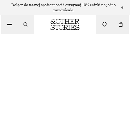
SNEAKERSY NEW BALANCE
Dołącz do naszej społeczności i otrzymaj 10% zniżki na jedno
zamówienie.
/
SNEAKERSY NEW BALANCE 550 C
SNEAKERSY
690 ZŁ
BRAK W MAGAZYNIE
/
BUTY
CZARNY/BIAŁY
36
37
38
38.5
39.5
40.5