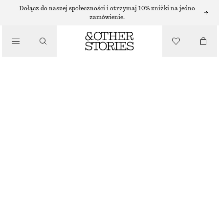
SUKIENKI MIDI
Dołącz do naszej społeczności i otrzymaj 10% zniżki na jedno
zamówienie.
/
SUKIENKI
SATYNOWA SUKIENKA MIDI BEZ RĘKAWÓW
450 ZŁ
/
UBRANIA
NOWOŚĆ
CIEMNOCZERWONY
+
11
32
34
36
38
40
42
44
Przewodnik po rozmiarach
ROZMIAR