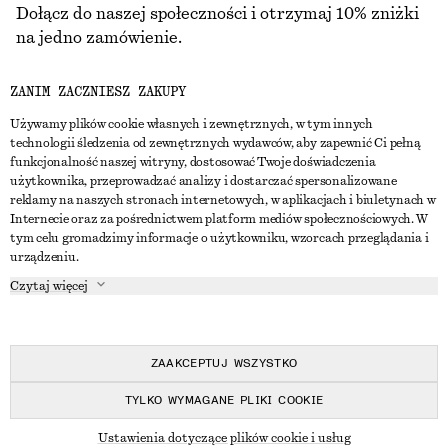
Dołącz do naszej społeczności i otrzymaj 10% zniżki
na jedno zamówienie.
ZANIM ZACZNIESZ ZAKUPY
CREATE ACCOUNT
Używamy plików cookie własnych i zewnętrznych, w tym innych
technologii śledzenia od zewnętrznych wydawców, aby zapewnić Ci pełną
funkcjonalność naszej witryny, dostosować Twoje doświadczenia
SKONTAKTUJ SIĘ Z NAMI
użytkownika, przeprowadzać analizy i dostarczać spersonalizowane
reklamy na naszych stronach internetowych, w aplikacjach i biuletynach w
Skontaktuj się z nami
Instagram
Internecie oraz za pośrednictwem platform mediów społecznościowych. W
OBSŁUGA KLIENTA
tym celu gromadzimy informacje o użytkowniku, wzorcach przeglądania i
Wyszukiwarka sklepów
Pinterest
urządzeniu.
Płatności
O NAS
Partnerzy
Facebook
Czytaj więcej
Karta podarunkowa
O nas
Kariera
Youtube
Dostawa
W trakcie tworzenia
Media
TikTok
Zwroty
ZAAKCEPTUJ WSZYSTKO
Prawo odstąpienia od umowy
TYLKO WYMAGANE PLIKI COOKIE
Często zadawane pytania
© 2026 & OTHER STORIES
Ustawienia dotyczące plików cookie i usług
Przewodnik po rozmiarach