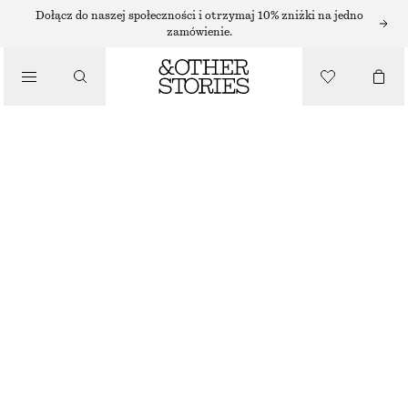
KAPELUSZE I CZAPKI
Dołącz do naszej społeczności i otrzymaj 10% zniżki na jedno
zamówienie.
AŻUROWA SZYDEŁKOWA JARMUŁKA
/
AKCESORIA
90 ZŁ
NAJNIŻSZA CENA W CIĄGU OSTATNICH 30 DNI PRZED OBNIŻKĄ:
90 ZŁ
CENA REGULARNA:
130 ZŁ
BRAK W MAGAZYNIE
CZARNY
ONESIZE