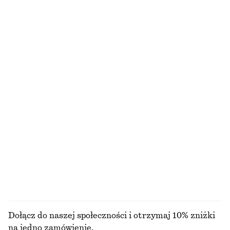
Klasyczna skórzana torba
Dzianinowa sukienka mini
490 zł
210 zł
NAJNIŻSZA CENA W CIĄGU OSTATNICH 30
DNI PRZED OBNIŻKĄ:
210 ZŁ
CENA REGULARNA:
350 ZŁ
Ostatnia szansa
Kapelusz bucket hat z rafii
Cat Eye Sunglasses
170 zł
60 zł
NAJNIŻSZA CENA W CIĄGU OSTATNICH 30
DNI PRZED OBNIŻKĄ:
60 ZŁ
CENA REGULARNA:
120 ZŁ
Ostatnia szansa
PRZEGLĄDAJ WSZYSTKIE PRODUKTY Z KATEGORII
KAPELUSZE I CZAPKI
Dołącz do naszej społeczności i otrzymaj 10% zniżki
na jedno zamówienie.