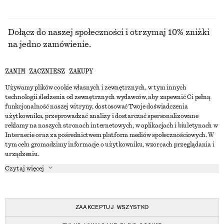
Dołącz do naszej społeczności i otrzymaj 10% zniżki
na jedno zamówienie.
ZANIM ZACZNIESZ ZAKUPY
CREATE ACCOUNT
Używamy plików cookie własnych i zewnętrznych, w tym innych
technologii śledzenia od zewnętrznych wydawców, aby zapewnić Ci pełną
funkcjonalność naszej witryny, dostosować Twoje doświadczenia
SKONTAKTUJ SIĘ Z NAMI
użytkownika, przeprowadzać analizy i dostarczać spersonalizowane
reklamy na naszych stronach internetowych, w aplikacjach i biuletynach w
Skontaktuj się z nami
Instagram
Internecie oraz za pośrednictwem platform mediów społecznościowych. W
OBSŁUGA KLIENTA
tym celu gromadzimy informacje o użytkowniku, wzorcach przeglądania i
Wyszukiwarka sklepów
Pinterest
urządzeniu.
Płatności
O NAS
Partnerzy
Facebook
Czytaj więcej
Karta podarunkowa
O nas
Kariera
Youtube
Dostawa
W trakcie tworzenia
Media
TikTok
Zwroty
ZAAKCEPTUJ WSZYSTKO
Prawo odstąpienia od umowy