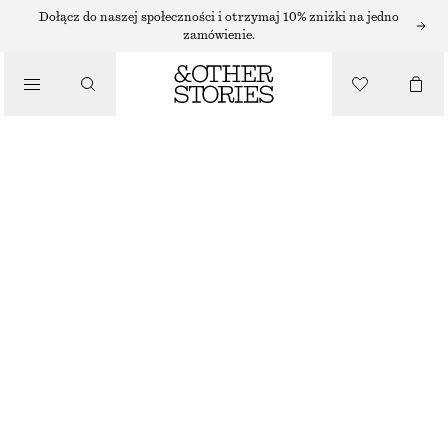
Dołącz do naszej społeczności i otrzymaj 10% zniżki na jedno
zamówienie.
/
KOSTIUMY KĄPIELOWE
KOSTIUM KĄPIELOWY Z WIĄZANIEM
235 ZŁ
NAJNIŻSZA CENA W CIĄGU OSTATNICH 30 DNI PRZED OBNIŻKĄ:
235 ZŁ
CENA REGULARNA:
290 ZŁ
/
OSTATNIA SZANSA
UBRANIA
CIEMNONIEBIESKI/BIAŁE KROPKI
32
34
36
38
40
42
44