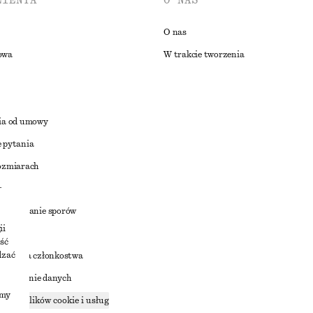
LIENTA
O NAS
O nas
owa
W trakcie tworzenia
ia od umowy
 pytania
ozmiarach
a
zstrzyganie sporów
ii
ść
dzać
nowienia członkostwa
ostępnianie danych
imy
zące plików cookie i usług