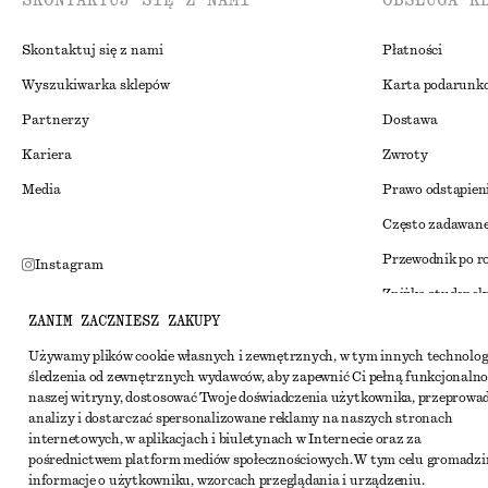
SKONTAKTUJ SIĘ Z NAMI
OBSŁUGA K
Skontaktuj się z nami
Płatności
Wyszukiwarka sklepów
Karta podarunk
Partnerzy
Dostawa
Kariera
Zwroty
Media
Prawo odstąpien
Często zadawane
Przewodnik po r
Instagram
Zniżka studenck
Pinterest
ZANIM ZACZNIESZ ZAKUPY
Alternatywne ro
Facebook
Używamy plików cookie własnych i zewnętrznych, w tym innych technolog
Regulamin
Youtube
śledzenia od zewnętrznych wydawców, aby zapewnić Ci pełną funkcjonalno
naszej witryny, dostosować Twoje doświadczenia użytkownika, przeprowa
Warunki i posta
TikTok
analizy i dostarczać spersonalizowane reklamy na naszych stronach
Pliki cookie i ud
internetowych, w aplikacjach i biuletynach w Internecie oraz za
pośrednictwem platform mediów społecznościowych. W tym celu gromadz
Ustawienia dotyc
informacje o użytkowniku, wzorcach przeglądania i urządzeniu.