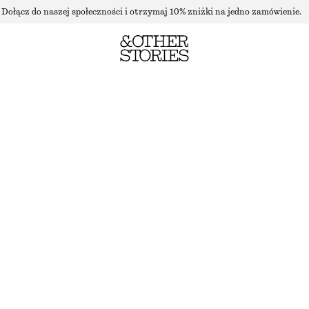
Dołącz do naszej społeczności i otrzymaj 10% zniżki na jedno zamówienie.
BLOSSOM OUT RÓŻ W PUDRZE
4.5 ML | 21 111.11 ZŁ / 1 L
BLOSSOM OUT
WYBIERZ ROZMIAR
Znajdź w sklepie