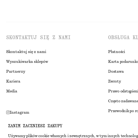
SKONTAKTUJ SIĘ Z NAMI
OBSŁUGA K
Skontaktuj się z nami
Płatności
Wyszukiwarka sklepów
Karta podarunk
Partnerzy
Dostawa
Kariera
Zwroty
Media
Prawo odstąpien
Często zadawane
Przewodnik po r
Instagram
Zniżka studenck
Pinterest
ZANIM ZACZNIESZ ZAKUPY
Alternatywne ro
Facebook
Używamy plików cookie własnych i zewnętrznych, w tym innych technolog