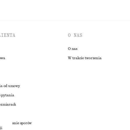
LIENTA
O NAS
O nas
owa
W trakcie tworzenia
ia od umowy
 pytania
ozmiarach
a
zstrzyganie sporów
ii