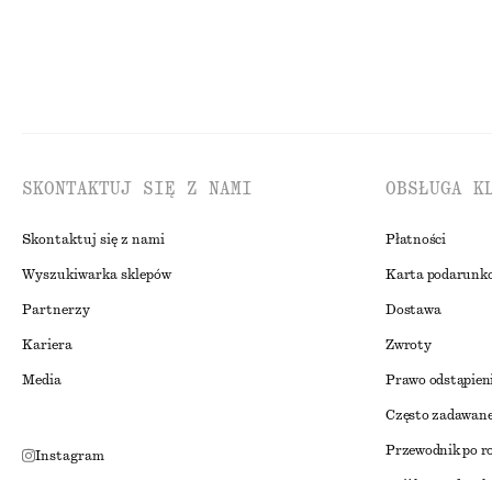
SKONTAKTUJ SIĘ Z NAMI
OBSŁUGA K
Skontaktuj się z nami
Płatności
Wyszukiwarka sklepów
Karta podarunk
Partnerzy
Dostawa
Kariera
Zwroty
Media
Prawo odstąpien
Często zadawane
Przewodnik po r
Instagram
Zniżka studenck
Pinterest