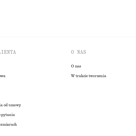
LIENTA
O NAS
O nas
owa
W trakcie tworzenia
ia od umowy
 pytania
ozmiarach
a