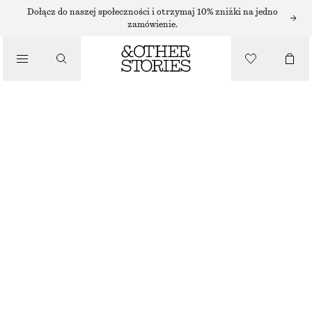
NASZYJNIKI
Dołącz do naszej społeczności i otrzymaj 10% zniżki na jedno
zamówienie.
/
BIŻUTERIA
NASZYJNIK Z WISIORKIEM W KSZTAŁCIE MUSZLI
/
130 ZŁ
AKCESORIA
BRAK W MAGAZYNIE
ZŁOTY
ONESIZE
ROZMIAR