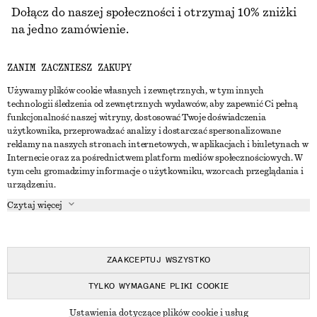
Dołącz do naszej społeczności i otrzymaj 10% zniżki
na jedno zamówienie.
ZANIM ZACZNIESZ ZAKUPY
CREATE ACCOUNT
Używamy plików cookie własnych i zewnętrznych, w tym innych
technologii śledzenia od zewnętrznych wydawców, aby zapewnić Ci pełną
funkcjonalność naszej witryny, dostosować Twoje doświadczenia
SKONTAKTUJ SIĘ Z NAMI
użytkownika, przeprowadzać analizy i dostarczać spersonalizowane
reklamy na naszych stronach internetowych, w aplikacjach i biuletynach w
Skontaktuj się z nami
Instagram
Internecie oraz za pośrednictwem platform mediów społecznościowych. W
OBSŁUGA KLIENTA
tym celu gromadzimy informacje o użytkowniku, wzorcach przeglądania i
Wyszukiwarka sklepów
Pinterest
urządzeniu.
Płatności
O NAS
Partnerzy
Facebook
Czytaj więcej
Karta podarunkowa
O nas
Kariera
Youtube
Dostawa
W trakcie tworzenia
Media
TikTok
Zwroty
ZAAKCEPTUJ WSZYSTKO
Prawo odstąpienia od umowy
TYLKO WYMAGANE PLIKI COOKIE
Często zadawane pytania
© 2026 & OTHER STORIES
Ustawienia dotyczące plików cookie i usług