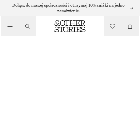
Dołącz do naszej społeczności i otrzymaj 10% zniżki na jedno
zamówienie.
/
PIELĘGNACJA CIAŁA
PŁYN DO MYCIA CIAŁA PERFECT PISTACHIO​
40 ZŁ
NAJNIŻSZA CENA W CIĄGU OSTATNICH 30 DNI PRZED OBNIŻKĄ:
40 ZŁ
CENA REGULARNA:
60 ZŁ
/
350 ML | 114.29 ZŁ / 1 L
KOSMETYKI
BRAK W MAGAZYNIE
PERFECT PISTACHIO
+
10
WYBIERZ ROZMIAR