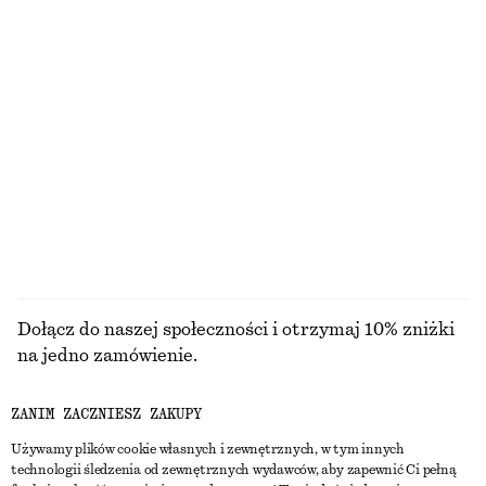
PRZYBORY
USTA
OCZY I BRWI
PAZNOKCIE
Dołącz do naszej społeczności i otrzymaj 10% zniżki
na jedno zamówienie.
ZANIM ZACZNIESZ ZAKUPY
CREATE ACCOUNT
Używamy plików cookie własnych i zewnętrznych, w tym innych
technologii śledzenia od zewnętrznych wydawców, aby zapewnić Ci pełną