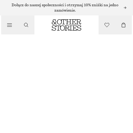
SUKIENKI MAXI
Dołącz do naszej społeczności i otrzymaj 10% zniżki na jedno
zamówienie.
/
SUKIENKI
PLISOWANA SUKIENKA MAXI Z GORSETEM
350 ZŁ
/
NAJNIŻSZA CENA W CIĄGU OSTATNICH 30 DNI PRZED OBNIŻKĄ:
350 ZŁ
UBRANIA
CENA REGULARNA:
650 ZŁ
OSTATNIA SZANSA
ŻÓŁTY/KWIATY
32
34
36
38
40
42
44