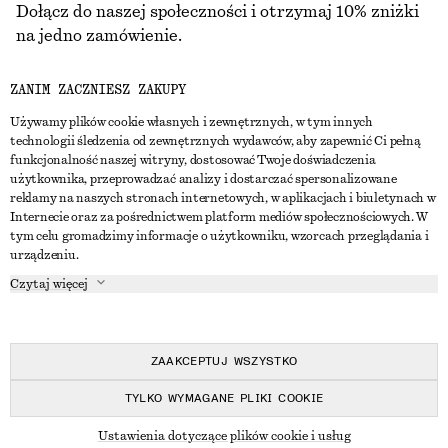
Dołącz do naszej społeczności i otrzymaj 10% zniżki
na jedno zamówienie.
ZANIM ZACZNIESZ ZAKUPY
CREATE ACCOUNT
Używamy plików cookie własnych i zewnętrznych, w tym innych
technologii śledzenia od zewnętrznych wydawców, aby zapewnić Ci pełną
funkcjonalność naszej witryny, dostosować Twoje doświadczenia
SKONTAKTUJ SIĘ Z NAMI
użytkownika, przeprowadzać analizy i dostarczać spersonalizowane
reklamy na naszych stronach internetowych, w aplikacjach i biuletynach w
Skontaktuj się z nami
Instagram
Internecie oraz za pośrednictwem platform mediów społecznościowych. W
OBSŁUGA KLIENTA
tym celu gromadzimy informacje o użytkowniku, wzorcach przeglądania i
Wyszukiwarka sklepów
Pinterest
urządzeniu.
Płatności
O NAS
Partnerzy
Facebook
Czytaj więcej
Karta podarunkowa
O nas
Kariera
Youtube
Dostawa
W trakcie tworzenia
Media
TikTok
Zwroty
ZAAKCEPTUJ WSZYSTKO
Prawo odstąpienia od umowy
TYLKO WYMAGANE PLIKI COOKIE
Często zadawane pytania
© 2026 & OTHER STORIES
Ustawienia dotyczące plików cookie i usług
Przewodnik po rozmiarach