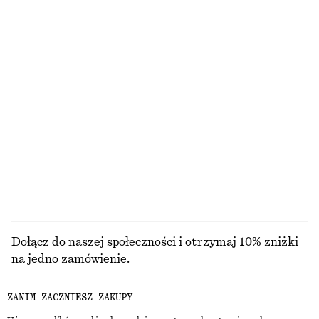
Pudełkowy T-shirt z bawełny
Satynowa sukienka midi bez rękawów
110 zł
450 zł
100% bawełna organiczna
+
8
+
7
Sandały na słupku
Kopertowy kardigan z wełny merynosów
450 zł
290 zł
Nowość
+
2
100% wełna merino
PRZEGLĄDAJ WSZYSTKIE PRODUKTY Z KATEGORII
BIŻUTERIA
Dołącz do naszej społeczności i otrzymaj 10% zniżki
na jedno zamówienie.
ZANIM ZACZNIESZ ZAKUPY
CREATE ACCOUNT