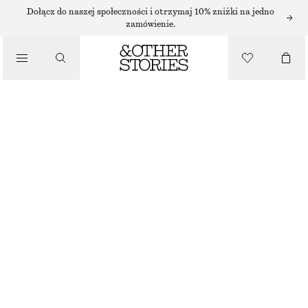
BRANSOLETKI
Dołącz do naszej społeczności i otrzymaj 10% zniżki na jedno
zamówienie.
/
BIŻUTERIA
ELEGANCKA BRANSOLETKA MANKIETOWA
70 ZŁ
/
AKCESORIA
NAJNIŻSZA CENA W CIĄGU OSTATNICH 30 DNI PRZED OBNIŻKĄ:
70 ZŁ
CENA REGULARNA:
125 ZŁ
BRAK W MAGAZYNIE
SREBRNY
XS/S
M/L