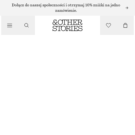
BRANSOLETKI
Dołącz do naszej społeczności i otrzymaj 10% zniżki na jedno
zamówienie.
/
BIŻUTERIA
SFERYCZNA BRANSOLETKA MANKIETOWA
130 ZŁ
/
AKCESORIA
SREBRNY
XS/S
M/L
Przewodnik po rozmiarach
ROZMIAR