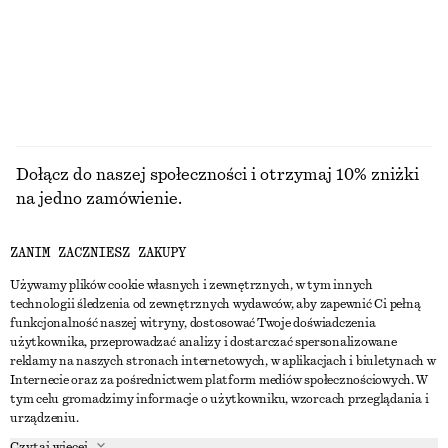
100% bawełna
PRZEGLĄDAJ WSZYSTKIE PRODUKTY Z KATEGORII
BIŻUTERIA
Dołącz do naszej społeczności i otrzymaj 10% zniżki
na jedno zamówienie.
ZANIM ZACZNIESZ ZAKUPY
CREATE ACCOUNT
Używamy plików cookie własnych i zewnętrznych, w tym innych
technologii śledzenia od zewnętrznych wydawców, aby zapewnić Ci pełną
funkcjonalność naszej witryny, dostosować Twoje doświadczenia
SKONTAKTUJ SIĘ Z NAMI
użytkownika, przeprowadzać analizy i dostarczać spersonalizowane
reklamy na naszych stronach internetowych, w aplikacjach i biuletynach w
Skontaktuj się z nami
Instagram
Internecie oraz za pośrednictwem platform mediów społecznościowych. W
OBSŁUGA KLIENTA
tym celu gromadzimy informacje o użytkowniku, wzorcach przeglądania i
Wyszukiwarka sklepów
Pinterest
urządzeniu.
Płatności
O NAS
Partnerzy
Facebook
Czytaj więcej