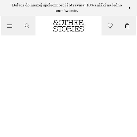
SWETRY
Dołącz do naszej społeczności i otrzymaj 10% zniżki na jedno
zamówienie.
/
DZIANINA
DOPASOWANY DZIANINOWY SWETER
/
190 ZŁ
UBRANIA
NAJNIŻSZA CENA W CIĄGU OSTATNICH 30 DNI PRZED OBNIŻKĄ:
190 ZŁ
CENA REGULARNA:
340 ZŁ
BRAK W MAGAZYNIE
JASNOŻÓŁTY
XS
S
M
L