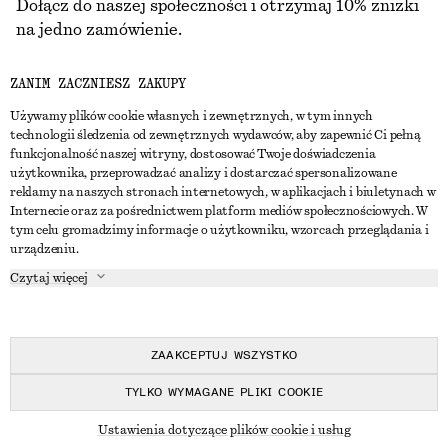
Dołącz do naszej społeczności i otrzymaj 10% zniżki
na jedno zamówienie.
ZANIM ZACZNIESZ ZAKUPY
CREATE ACCOUNT
Używamy plików cookie własnych i zewnętrznych, w tym innych
technologii śledzenia od zewnętrznych wydawców, aby zapewnić Ci pełną
funkcjonalność naszej witryny, dostosować Twoje doświadczenia
SKONTAKTUJ SIĘ Z NAMI
użytkownika, przeprowadzać analizy i dostarczać spersonalizowane
reklamy na naszych stronach internetowych, w aplikacjach i biuletynach w
Skontaktuj się z nami
Instagram
Internecie oraz za pośrednictwem platform mediów społecznościowych. W
OBSŁUGA KLIENTA
tym celu gromadzimy informacje o użytkowniku, wzorcach przeglądania i
Wyszukiwarka sklepów
Pinterest
urządzeniu.
Płatności
O NAS
Partnerzy
Facebook
Czytaj więcej
Karta podarunkowa
O nas
Kariera
Youtube
Dostawa
W trakcie tworzenia
Media
TikTok
Zwroty
ZAAKCEPTUJ WSZYSTKO
Prawo odstąpienia od umowy
TYLKO WYMAGANE PLIKI COOKIE
Często zadawane pytania
© 2026 & OTHER STORIES
Ustawienia dotyczące plików cookie i usług
Przewodnik po rozmiarach